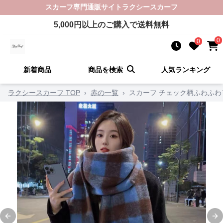
スカーフ
専門通販サイト
ラクシースカーフ
5,000
円以上のご購入で送料無料
0
0
新着商品
商品を検索
人気ランキング
ラクシースカーフ TOP
›
赤の一覧
›
スカーフ チェック柄ふわふ
Previous slide
Ne