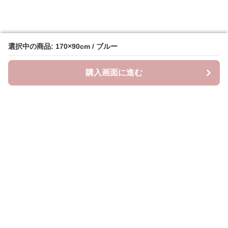
選択中の商品: 170×90cm / ブルー
選択中の商品: 170×90cm / ブルー
購入画面に進む
購入画面に進む
ラクシースカーフ
について