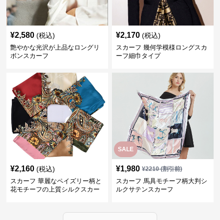
¥
2,580
¥
2,170
(税込)
(税込)
艶やかな光沢が上品なロングリ
スカーフ 幾何学模様ロングスカ
ボンスカーフ
ーフ細巾タイプ
SALE
¥
2,160
¥
1,980
(税込)
¥
2210
(割引前)
スカーフ 華麗なペイズリー柄と
スカーフ 馬具モチーフ柄大判シ
花モチーフの上質シルクスカー
ルクサテンスカーフ
フ