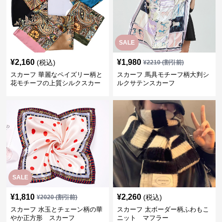
SALE
¥
2,160
¥
1,980
(税込)
¥
2210
(割引前)
スカーフ 華麗なペイズリー柄と
スカーフ 馬具モチーフ柄大判シ
花モチーフの上質シルクスカー
ルクサテンスカーフ
フ
SALE
¥
1,810
¥
2,260
(税込)
¥
2020
(割引前)
スカーフ 水玉とチェーン柄の華
スカーフ 太ボーダー柄ふわもこ
やか正方形 スカーフ
ニット マフラー