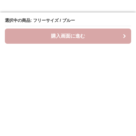
選択中の商品: フリーサイズ / ブルー
選択中の商品: フリーサイズ / ブルー
購入画面に進む
購入画面に進む
ラクシースカーフ
について
会社概要