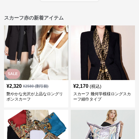
スカーフ赤の新着アイテム
SALE
¥
2,320
¥
2,170
(税込)
¥
2580
(割引前)
艶やかな光沢が上品なロングリ
スカーフ 幾何学模様ロングスカ
ボンスカーフ
ーフ細巾タイプ