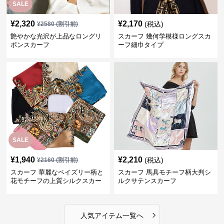
SALE
¥
2,320
¥
2,170
(税込)
¥
2580
(割引前)
艶やかな光沢が上品なロングリ
スカーフ 幾何学模様ロングスカ
ボンスカーフ
ーフ細巾タイプ
SALE
¥
1,940
¥
2,210
(税込)
¥
2160
(割引前)
スカーフ 華麗なペイズリー柄と
スカーフ 馬具モチーフ柄大判シ
花モチーフの上質シルクスカー
ルクサテンスカーフ
フ
›
人気アイテム一覧へ