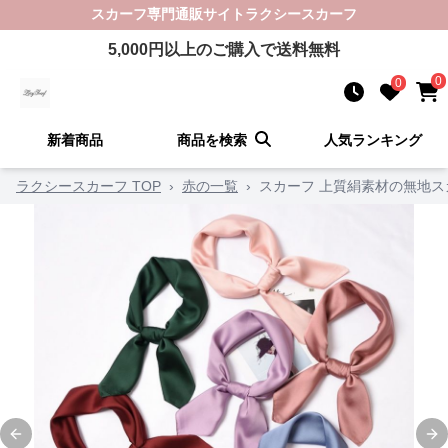
スカーフ
専門通販サイト
ラクシースカーフ
5,000
円以上のご購入で送料無料
0
0
新着商品
商品を検索
人気ランキング
ラクシースカーフ TOP
›
赤の一覧
›
スカーフ 上質絹素材の無地ス
Previous slide
Ne