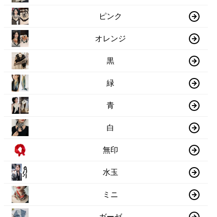
ピンク
オレンジ
黒
緑
青
白
無印
水玉
ミニ
ガーゼ