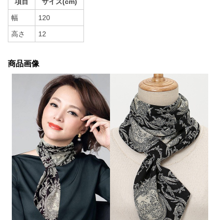
項目
サイズ(cm)
幅
120
高さ
12
商品画像