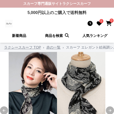
スカーフ
専門通販サイト
ラクシースカーフ
5,000
円以上のご購入で送料無料
0
0
新着商品
商品を検索
人気ランキング
ラクシースカーフ TOP
›
赤の一覧
›
スカーフ エレガント絵画調
Previous slide
Ne