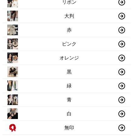
リボン
大判
赤
ピンク
オレンジ
黒
緑
青
白
無印