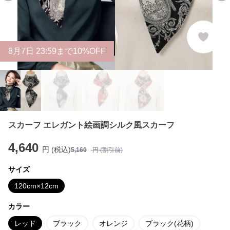
8
月
7
日 23:59まで10%OFF
スカーフ エレガント絵画調シルク風スカーフ
4,640
円 (税込)
5,160
円 (割引前)
サイズ
120cm×12cm
カラー
レッド
ブラック
オレンジ
ブラック(花柄)