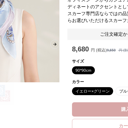
ディネートのアクセントとし
スカーフ専門店ならではの品
らお選びいただけるスカーフ
ご注文確定か
Next slide
8,680
円 (税込)
9,650
円 (
サイズ
90*90cm
カラー
イエロー×グリーン
ブル
購
カー