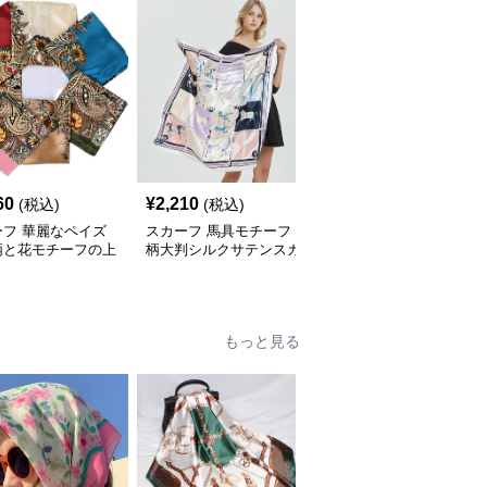
60
¥
2,210
¥
2,020
(税込)
(税込)
(税込)
ーフ 華麗なペイズ
スカーフ 馬具モチーフ
スカーフ 水玉とチェー
柄と花モチーフの上
柄大判シルクサテンスカ
ン柄の華やか正方形 ス
ルクスカーフ
ーフ
カーフ
もっと見る