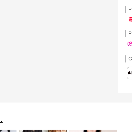
P
P
G
ム