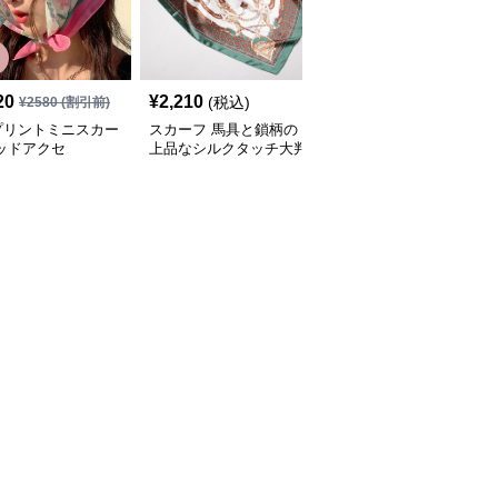
20
¥
2,210
¥
2,120
(税込)
(税込)
¥
2580
(割引前)
プリントミニスカー
スカーフ 馬具と鎖柄の
スカーフ パール付きふ
ッドアクセ
上品なシルクタッチ大判
わふわ ファー
スカーフ