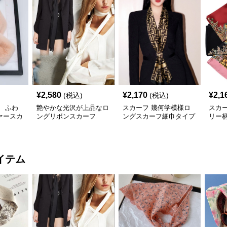
¥
2,580
¥
2,170
¥
2,1
(税込)
(税込)
 ふわ
艶やかな光沢が上品なロ
スカーフ 幾何学模様ロ
スカ
ァースカ
ングリボンスカーフ
ングスカーフ細巾タイプ
リー
質シ
イテム