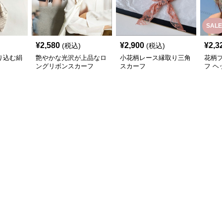
SALE
¥
2,580
¥
2,900
¥
2,3
(税込)
(税込)
り込む絹
艶やかな光沢が上品なロ
小花柄レース縁取り三角
花柄
ングリボンスカーフ
スカーフ
フ ヘ