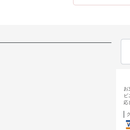
お
ビ
応