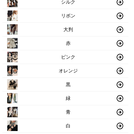
シルク
リボン
大判
赤
ピンク
オレンジ
黒
緑
青
白