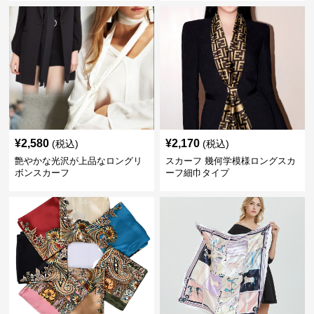
¥
2,580
¥
2,170
(税込)
(税込)
艶やかな光沢が上品なロングリ
スカーフ 幾何学模様ロングスカ
ボンスカーフ
ーフ細巾タイプ