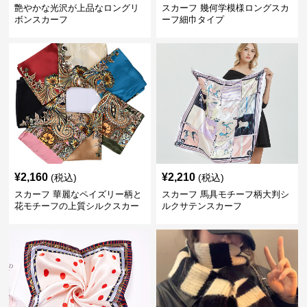
艶やかな光沢が上品なロングリ
スカーフ 幾何学模様ロングスカ
ボンスカーフ
ーフ細巾タイプ
¥
2,160
¥
2,210
(税込)
(税込)
スカーフ 華麗なペイズリー柄と
スカーフ 馬具モチーフ柄大判シ
花モチーフの上質シルクスカー
ルクサテンスカーフ
フ