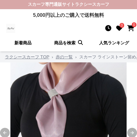
スカーフ
専門通販サイト
ラクシースカーフ
5,000
円以上のご購入で送料無料
0
0
新着商品
商品を検索
人気ランキング
ラクシースカーフ TOP
›
赤の一覧
›
スカーフ ラインストーン留
Previous slide
Ne