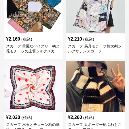
¥
2,160
¥
2,210
(税込)
(税込)
スカーフ 華麗なペイズリー柄と
スカーフ 馬具モチーフ柄大判シ
花モチーフの上質シルクスカー
ルクサテンスカーフ
フ
¥
2,020
¥
2,260
(税込)
(税込)
スカーフ 水玉とチェーン柄の華
スカーフ 太ボーダー柄ふわもこ