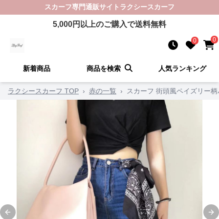
スカーフ
専門通販サイト
ラクシースカーフ
5,000
円以上のご購入で送料無料
0
0
新着商品
商品を検索
人気ランキング
ラクシースカーフ TOP
›
赤の一覧
›
スカーフ 街頭風ペイズリー
Previous slide
Ne