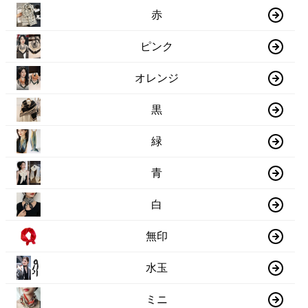
赤
ピンク
オレンジ
黒
緑
青
白
無印
水玉
ミニ