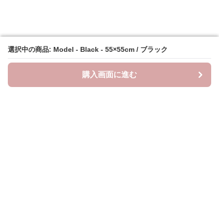
選択中の商品: Model - Black - 55×55cm / ブラック
選択中の商品: Model - Black - 55×55cm / ブラック
購入画面に進む
購入画面に進む
ラクシースカーフ
について