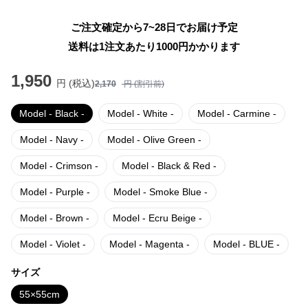
ご注文確定から7~28日でお届け予定
送料は1注文あたり
1000
円かかります
1,950
円 (税込)
2,170
円 (割引前)
Model - Black -
Model - White -
Model - Carmine -
Model - Navy -
Model - Olive Green -
Model - Crimson -
Model - Black & Red -
Model - Purple -
Model - Smoke Blue -
Model - Brown -
Model - Ecru Beige -
Model - Violet -
Model - Magenta -
Model - BLUE -
サイズ
55×55cm