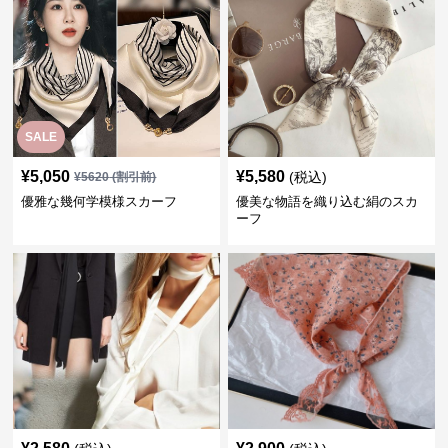
SALE
¥
5,050
¥
5,580
(税込)
¥
5620
(割引前)
優雅な幾何学模様スカーフ
優美な物語を織り込む絹のスカ
ーフ