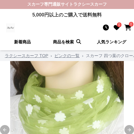
スカーフ
専門通販サイト
ラクシースカーフ
5,000
円以上のご購入で送料無料
0
0
新着商品
商品を検索
人気ランキング
ラクシースカーフ TOP
›
ピンクの一覧
›
スカーフ 四つ葉のクロ
Previous slide
Ne