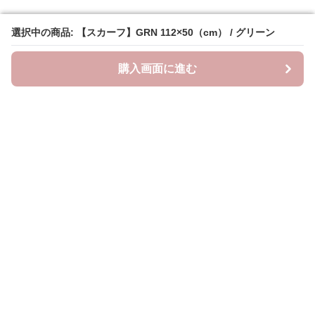
選択中の商品: 【スカーフ】GRN 112×50（cm） / グリーン
選択中の商品: 【スカーフ】GRN 112×50（cm） / グリーン
購入画面に進む
購入画面に進む
ラクシースカーフ
について
会社概要