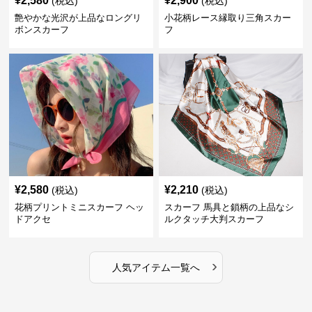
¥
2,580
¥
2,900
(税込)
(税込)
艶やかな光沢が上品なロングリ
小花柄レース縁取り三角スカー
ボンスカーフ
フ
¥
2,580
¥
2,210
(税込)
(税込)
花柄プリントミニスカーフ ヘッ
スカーフ 馬具と鎖柄の上品なシ
ドアクセ
ルクタッチ大判スカーフ
›
人気アイテム一覧へ