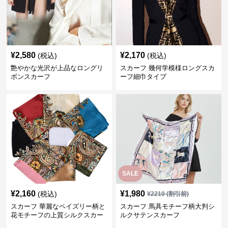
¥
2,580
¥
2,170
(税込)
(税込)
艶やかな光沢が上品なロングリ
スカーフ 幾何学模様ロングスカ
ボンスカーフ
ーフ細巾タイプ
SALE
¥
2,160
¥
1,980
(税込)
¥
2210
(割引前)
スカーフ 華麗なペイズリー柄と
スカーフ 馬具モチーフ柄大判シ
花モチーフの上質シルクスカー
ルクサテンスカーフ
フ