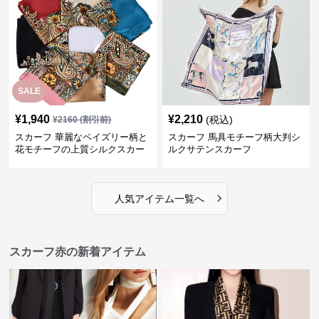
SALE
¥
1,940
¥
2,210
(税込)
¥
2160
(割引前)
スカーフ 華麗なペイズリー柄と
スカーフ 馬具モチーフ柄大判シ
花モチーフの上質シルクスカー
ルクサテンスカーフ
フ
›
人気アイテム一覧へ
スカーフ赤の新着アイテム