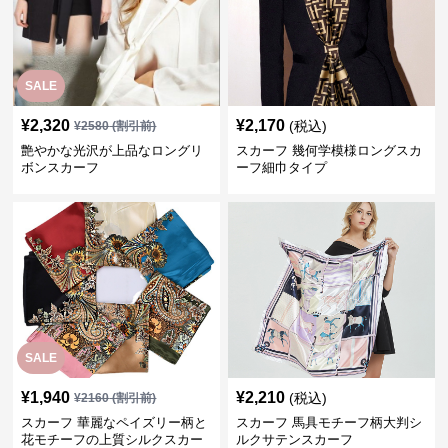
SALE
¥
2,320
¥
2,170
(税込)
¥
2580
(割引前)
艶やかな光沢が上品なロングリ
スカーフ 幾何学模様ロングスカ
ボンスカーフ
ーフ細巾タイプ
SALE
¥
1,940
¥
2,210
(税込)
¥
2160
(割引前)
スカーフ 華麗なペイズリー柄と
スカーフ 馬具モチーフ柄大判シ
花モチーフの上質シルクスカー
ルクサテンスカーフ