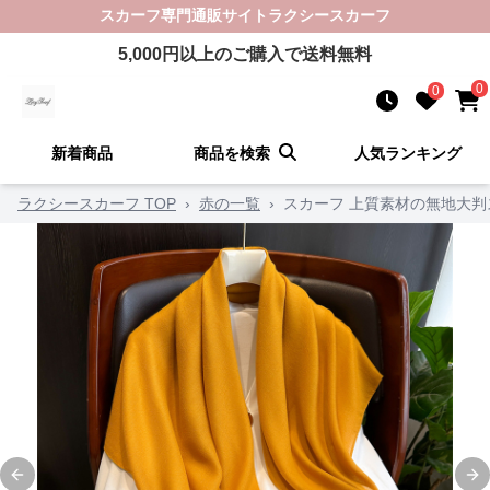
スカーフ
専門通販サイト
ラクシースカーフ
5,000
円以上のご購入で送料無料
0
0
新着商品
商品を検索
人気ランキング
ラクシースカーフ TOP
›
赤の一覧
›
スカーフ 上質素材の無地大判
Previous slide
Ne