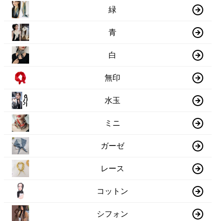
緑
青
白
無印
水玉
ミニ
ガーゼ
レース
コットン
シフォン