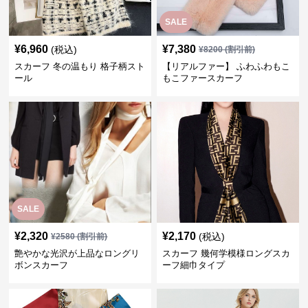
SALE
¥
6,960
¥
7,380
(税込)
¥
8200
(割引前)
スカーフ 冬の温もり 格子柄スト
【リアルファー】 ふわふわもこ
ール
もこファースカーフ
SALE
¥
2,320
¥
2,170
(税込)
¥
2580
(割引前)
艶やかな光沢が上品なロングリ
スカーフ 幾何学模様ロングスカ
ボンスカーフ
ーフ細巾タイプ