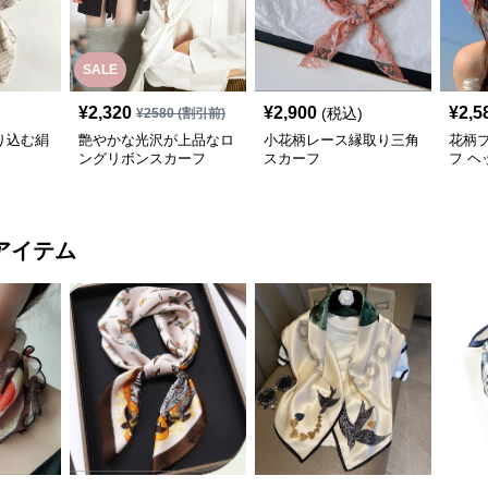
SALE
¥
2,320
¥
2,900
¥
2,5
(税込)
¥
2580
(割引前)
り込む絹
艶やかな光沢が上品なロ
小花柄レース縁取り三角
花柄
ングリボンスカーフ
スカーフ
フ ヘ
アイテム