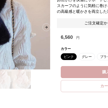
スカーフのように気軽に巻け
の高級感と暖かさを両立した
ご注文確定か
Next slide
6,560
円
カラー
ピンク
グレー
ブラ
購
カー