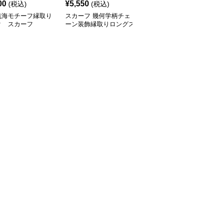
00
¥
5,550
¥
4,670
(税込)
(税込)
¥
5190
(割引前)
航海モチーフ縁取り
スカーフ 幾何学柄チェ
スカーフ 幾何学模様の
ク スカーフ
ーン装飾縁取りロングス
上質な正方形スカーフ
カーフ