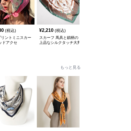
SALE
80
¥
2,210
¥
1,900
(税込)
(税込)
¥
2120
(割引前)
プリントミニスカー
スカーフ 馬具と鎖柄の
スカーフ パール付きふ
ッドアクセ
上品なシルクタッチ大判
わふわ ファー
スカーフ
もっと見る
SALE