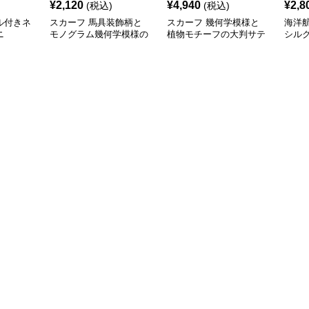
¥
2,120
¥
4,940
¥
2,8
(税込)
(税込)
ル付きネ
スカーフ 馬具装飾柄と
スカーフ 幾何学模様と
海洋
ニ
モノグラム幾何学模様の
植物モチーフの大判サテ
シル
正方形スカーフ
ン