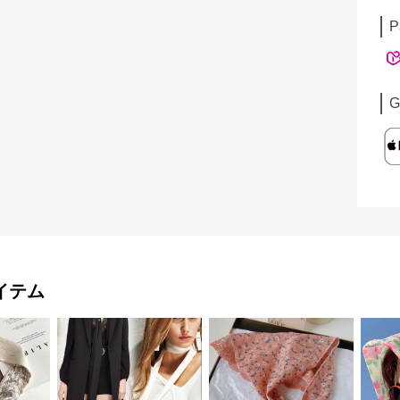
P
G
イテム