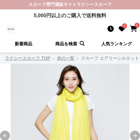
スカーフ
専門通販サイト
ラクシースカーフ
5,000
円以上のご購入で送料無料
0
0
新着商品
商品を検索
人気ランキング
ラクシースカーフ TOP
›
赤の一覧
›
スカーフ エアリーシルエット
Previous slide
Ne