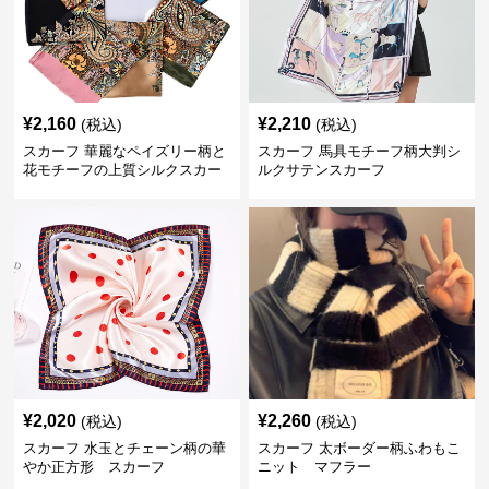
¥
2,160
¥
2,210
(税込)
(税込)
スカーフ 華麗なペイズリー柄と
スカーフ 馬具モチーフ柄大判シ
花モチーフの上質シルクスカー
ルクサテンスカーフ
フ
¥
2,020
¥
2,260
(税込)
(税込)
スカーフ 水玉とチェーン柄の華
スカーフ 太ボーダー柄ふわもこ
やか正方形 スカーフ
ニット マフラー