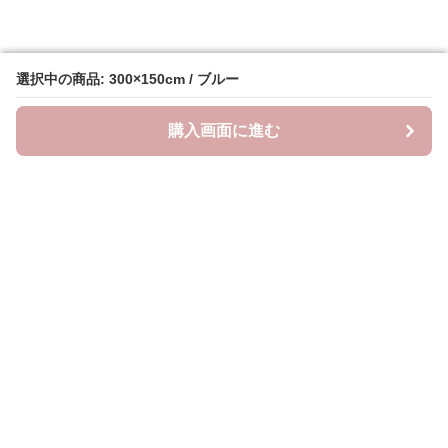
選択中の商品: 300×150cm / ブルー
選択中の商品: 300×150cm / ブルー
購入画面に進む
購入画面に進む
ラクシースカーフ
について
会社概要