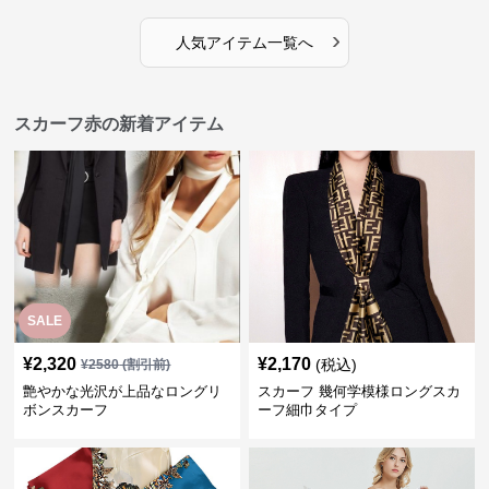
›
人気アイテム一覧へ
スカーフ赤の新着アイテム
SALE
¥
2,320
¥
2,170
(税込)
¥
2580
(割引前)
艶やかな光沢が上品なロングリ
スカーフ 幾何学模様ロングスカ
ボンスカーフ
ーフ細巾タイプ