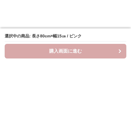
選択中の商品: 長さ80cm×幅15㎝ / ピンク
選択中の商品: 長さ80cm×幅15㎝ / ピンク
購入画面に進む
購入画面に進む
ラクシースカーフ
について