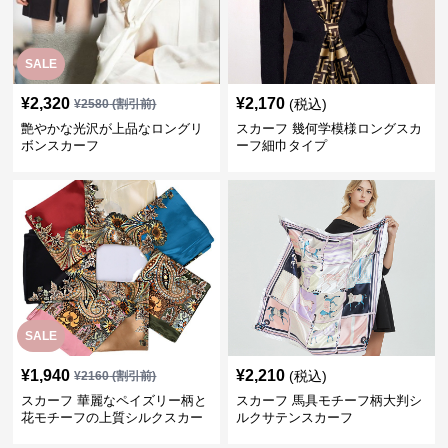
SALE
¥
2,320
¥
2,170
(税込)
¥
2580
(割引前)
艶やかな光沢が上品なロングリ
スカーフ 幾何学模様ロングスカ
ボンスカーフ
ーフ細巾タイプ
SALE
¥
1,940
¥
2,210
(税込)
¥
2160
(割引前)
スカーフ 華麗なペイズリー柄と
スカーフ 馬具モチーフ柄大判シ
花モチーフの上質シルクスカー
ルクサテンスカーフ
フ