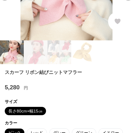
スカーフ リボン結びニットマフラー
5,280
円
サイズ
長さ80cm×幅15㎝
カラー
ピンク
レッド
グレー
グリーン
イエロー