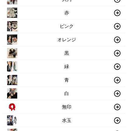
赤
ピンク
オレンジ
黒
緑
青
白
無印
水玉