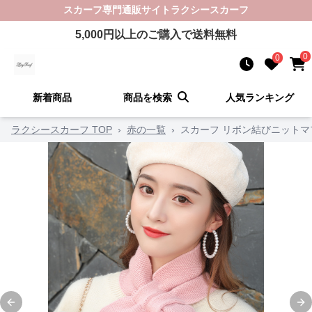
スカーフ
専門通販サイト
ラクシースカーフ
5,000
円以上のご購入で送料無料
0
0
新着商品
商品を検索
人気ランキング
ラクシースカーフ TOP
›
赤の一覧
›
スカーフ リボン結びニットマ
Previous slide
Ne