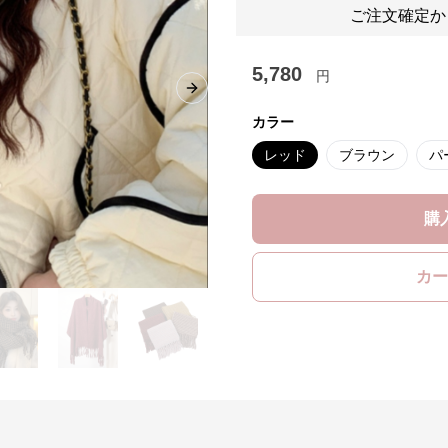
ご注文確定か
5,780
円
Next slide
カラー
レッド
ブラウン
パ
購
カー