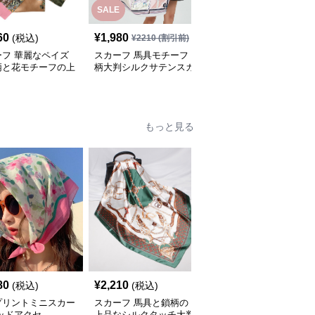
SALE
SALE
60
¥
1,980
¥
1,810
(税込)
¥
2210
(割引前)
¥
2020
(割引前)
ーフ 華麗なペイズ
スカーフ 馬具モチーフ
スカーフ 水玉とチェー
柄と花モチーフの上
柄大判シルクサテンスカ
ン柄の華やか正方形 ス
ルクスカーフ
ーフ
カーフ
もっと見る
80
¥
2,210
¥
2,120
(税込)
(税込)
(税込)
プリントミニスカー
スカーフ 馬具と鎖柄の
スカーフ パール付きふ
ッドアクセ
上品なシルクタッチ大判
わふわ ファー