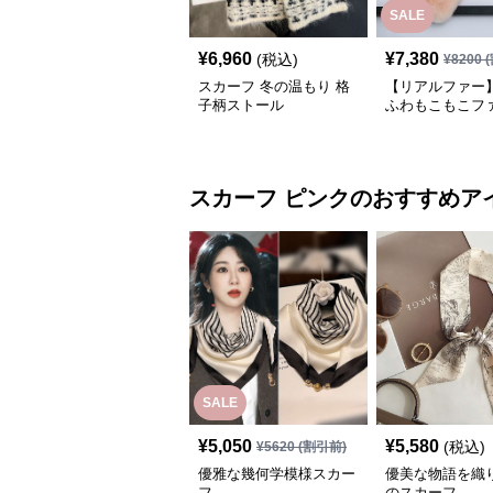
SALE
¥
6,960
¥
7,380
(税込)
¥
8200
(
スカーフ 冬の温もり 格
【リアルファー】
子柄ストール
ふわもこもこフ
ーフ
スカーフ
ピンク
のおすすめア
SALE
¥
5,050
¥
5,580
(税込)
¥
5620
(割引前)
優雅な幾何学模様スカー
優美な物語を織
フ
のスカーフ