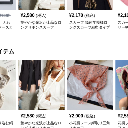
¥
2,580
¥
2,170
¥
2,1
(税込)
(税込)
割引前)
 ふわ
艶やかな光沢が上品なロ
スカーフ 幾何学模様ロ
スカ
ァースカ
ングリボンスカーフ
ングスカーフ細巾タイプ
リー
質シ
イテム
¥
2,580
¥
2,900
¥
2,5
(税込)
(税込)
り込む絹
艶やかな光沢が上品なロ
小花柄レース縁取り三角
花柄
ングリボンスカーフ
スカーフ
フ ヘ