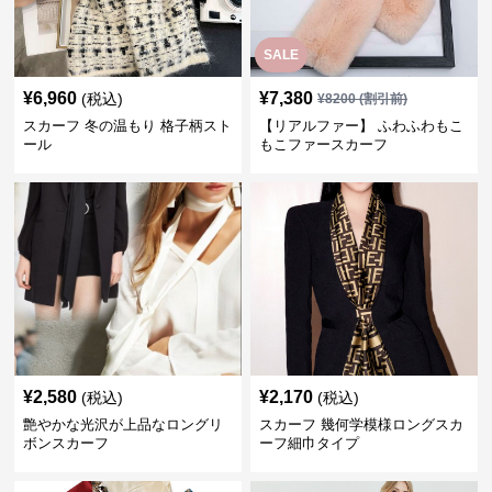
SALE
¥
6,960
¥
7,380
(税込)
¥
8200
(割引前)
スカーフ 冬の温もり 格子柄スト
【リアルファー】 ふわふわもこ
ール
もこファースカーフ
¥
2,580
¥
2,170
(税込)
(税込)
艶やかな光沢が上品なロングリ
スカーフ 幾何学模様ロングスカ
ボンスカーフ
ーフ細巾タイプ