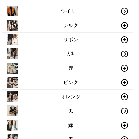
ツイリー
シルク
リボン
大判
赤
ピンク
オレンジ
黒
緑