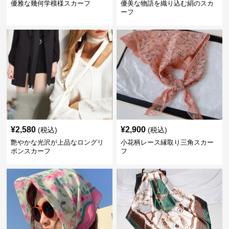
優雅な幾何学模様スカーフ
優美な物語を織り込む絹のスカ
ーフ
¥
2,580
¥
2,900
(税込)
(税込)
艶やかな光沢が上品なロングリ
小花柄レース縁取り三角スカー
ボンスカーフ
フ