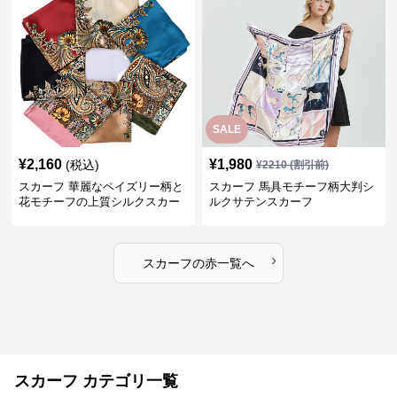
SALE
¥
2,160
¥
1,980
(税込)
¥
2210
(割引前)
スカーフ 華麗なペイズリー柄と
スカーフ 馬具モチーフ柄大判シ
花モチーフの上質シルクスカー
ルクサテンスカーフ
フ
›
スカーフ
の
赤
一覧へ
スカーフ カテゴリ一覧