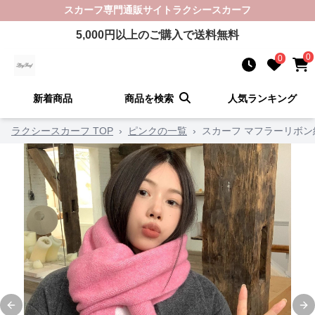
スカーフ
専門通販サイト
ラクシースカーフ
5,000
円以上のご購入で送料無料
0
0
新着商品
商品を検索
人気ランキング
ラクシースカーフ TOP
›
ピンクの一覧
›
スカーフ マフラーリボ
Previous slide
Ne