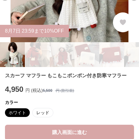
8
月
7
日 23:59まで10%OFF
スカーフ マフラー もこもこポンポン付き防寒マフラー
4,950
円 (税込)
5,500
円 (割引前)
カラー
ホワイト
レッド
購入画面に進む