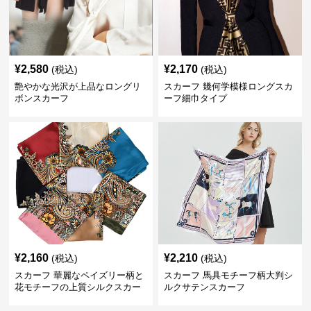
¥
2,580
¥
2,170
(税込)
(税込)
艶やかな光沢が上品なロングリ
スカーフ 幾何学模様ロングスカ
ボンスカーフ
ーフ細巾タイプ
¥
2,160
¥
2,210
(税込)
(税込)
スカーフ 華麗なペイズリー柄と
スカーフ 馬具モチーフ柄大判シ
花モチーフの上質シルクスカー
ルクサテンスカーフ
フ