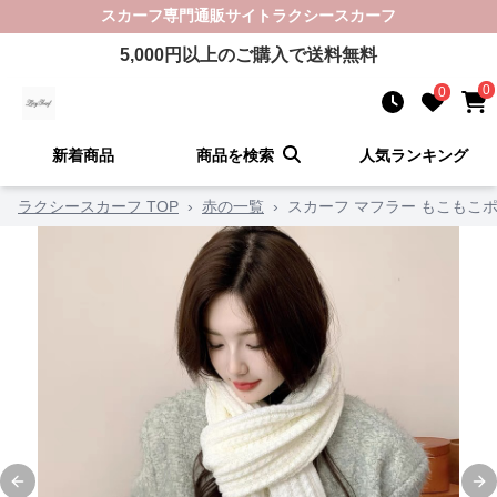
スカーフ
専門通販サイト
ラクシースカーフ
5,000
円以上のご購入で送料無料
0
0
新着商品
商品を検索
人気ランキング
ラクシースカーフ TOP
›
赤の一覧
›
スカーフ マフラー もこもこ
Previous slide
Ne