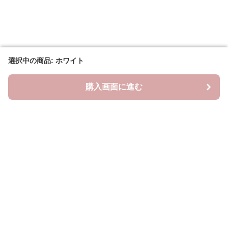
選択中の商品: ホワイト
選択中の商品: ホワイト
購入画面に進む
購入画面に進む
ラクシースカーフ
について