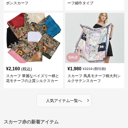
ボンスカーフ
ーフ細巾タイプ
SALE
¥
2,160
¥
1,980
(税込)
¥
2210
(割引前)
スカーフ 華麗なペイズリー柄と
スカーフ 馬具モチーフ柄大判シ
花モチーフの上質シルクスカー
ルクサテンスカーフ
フ
›
人気アイテム一覧へ
スカーフ赤の新着アイテム