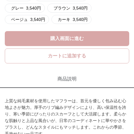
グレー
3,540
円
ブラウン
3,540
円
ベージュ
3,540
円
カーキ
3,540
円
購入画面に進む
カートに追加する
商品説明
上質な純毛素材を使用したマフラーは、首元を優しく包み込む心
地よさが魅力。厚手のリブ編みデザインにより、高い保温性を誇
り、寒い季節にぴったりのスカーフとして大活躍します。柔らか
な肌触りと上品な風合いが、日常のコーディネートに華やかさを
プラスし、どんなスタイルにもマッチします。これからの季節、
手放せない一品です。