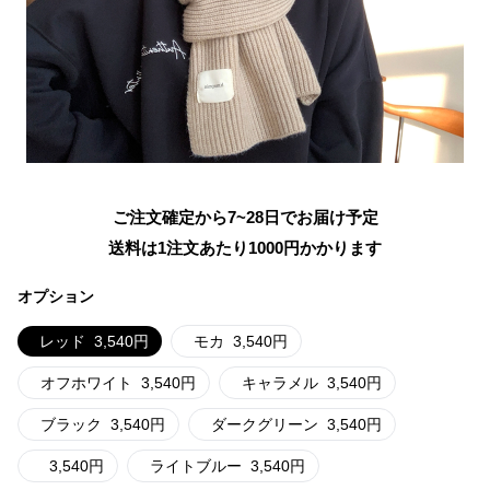
ご注文確定から7~28日でお届け予定
送料は1注文あたり
1000
円かかります
オプション
レッド
3,540
円
モカ
3,540
円
オフホワイト
3,540
円
キャラメル
3,540
円
ブラック
3,540
円
ダークグリーン
3,540
円
3,540
円
ライトブルー
3,540
円