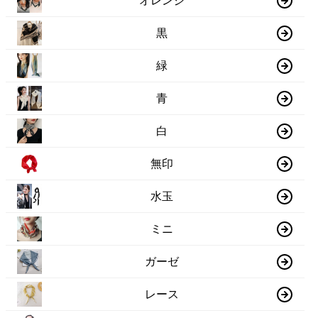
オレンジ
黒
緑
青
白
無印
水玉
ミニ
ガーゼ
レース