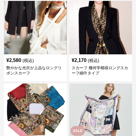
¥
2,580
¥
2,170
(税込)
(税込)
艶やかな光沢が上品なロングリ
スカーフ 幾何学模様ロングスカ
ボンスカーフ
ーフ細巾タイプ
SALE