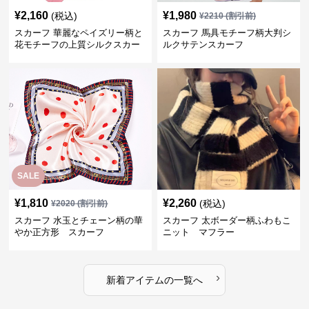
¥
2,160
¥
1,980
(税込)
¥
2210
(割引前)
スカーフ 華麗なペイズリー柄と
スカーフ 馬具モチーフ柄大判シ
花モチーフの上質シルクスカー
ルクサテンスカーフ
フ
SALE
¥
1,810
¥
2,260
(税込)
¥
2020
(割引前)
スカーフ 水玉とチェーン柄の華
スカーフ 太ボーダー柄ふわもこ
やか正方形 スカーフ
ニット マフラー
›
新着アイテムの一覧へ