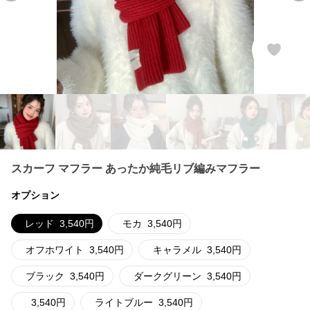
スカーフ マフラー あったか純毛リブ編みマフラー
オプション
レッド
3,540
円
モカ
3,540
円
オフホワイト
3,540
円
キャラメル
3,540
円
ブラック
3,540
円
ダークグリーン
3,540
円
3,540
円
ライトブルー
3,540
円