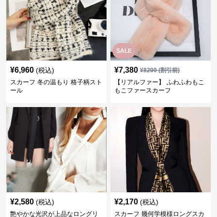
SALE
¥
6,960
¥
7,380
(税込)
¥
8200
(割引前)
スカーフ 冬の温もり 格子柄スト
【リアルファー】 ふわふわもこ
ール
もこファースカーフ
¥
2,580
¥
2,170
(税込)
(税込)
艶やかな光沢が上品なロングリ
スカーフ 幾何学模様ロングスカ