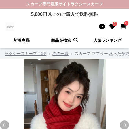
スカーフ
専門通販サイト
ラクシースカーフ
5,000
円以上のご購入で送料無料
0
0
新着商品
商品を検索
人気ランキング
ラクシースカーフ TOP
›
赤の一覧
›
スカーフ マフラー あったか
Previous slide
Ne