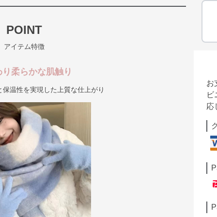
POINT
アイテム特徴
わり柔らかな肌触り
お
と保温性を実現した上質な仕上がり
ビ
応
P
P