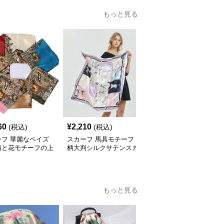
もっと見る
60
¥
2,210
¥
2,020
(税込)
(税込)
(税込)
ーフ 華麗なペイズ
スカーフ 馬具モチーフ
スカーフ 水玉とチェー
柄と花モチーフの上
柄大判シルクサテンスカ
ン柄の華やか正方形 ス
ルクスカーフ
ーフ
カーフ
もっと見る