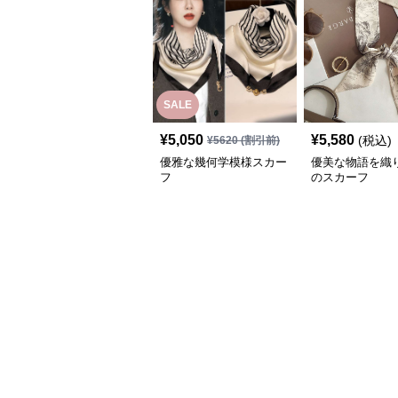
SALE
¥
5,050
¥
5,580
(税込)
¥
5620
(割引前)
優雅な幾何学模様スカー
優美な物語を織
フ
のスカーフ