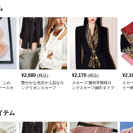
ム
¥
2,580
¥
2,170
¥
2,1
(税込)
(税込)
 ふわ
艶やかな光沢が上品なロ
スカーフ 幾何学模様ロ
スカ
ァースカ
ングリボンスカーフ
ングスカーフ細巾タイプ
リー
質シ
イテム