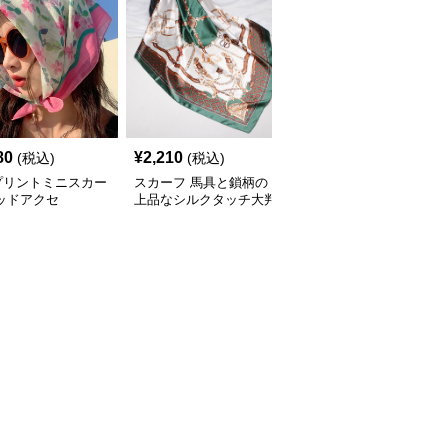
80
¥
2,210
¥
2,120
(税込)
(税込)
(税込)
プリントミニスカー
スカーフ 馬具と鎖柄の
スカーフ パール付きふ
ッドアクセ
上品なシルクタッチ大判
わふわ ファー
スカーフ