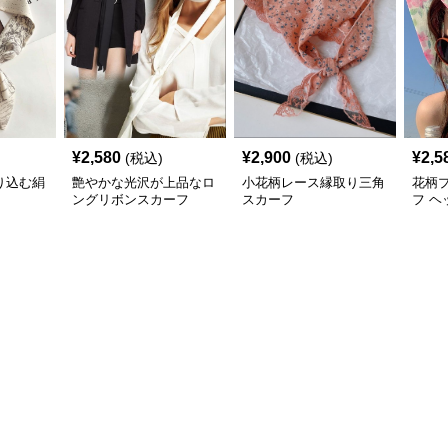
¥
2,580
¥
2,900
¥
2,5
(税込)
(税込)
り込む絹
艶やかな光沢が上品なロ
小花柄レース縁取り三角
花柄
ングリボンスカーフ
スカーフ
フ ヘ