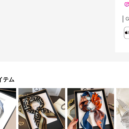
G
イテム