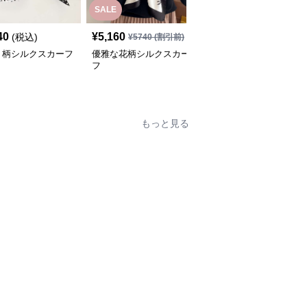
SALE
40
¥
5,160
¥
5,700
(税込)
(税込)
¥
5740
(割引前)
ト柄シルクスカーフ
優雅な花柄シルクスカー
優雅な風景プリント シ
フ
ルクスカーフ
もっと見る