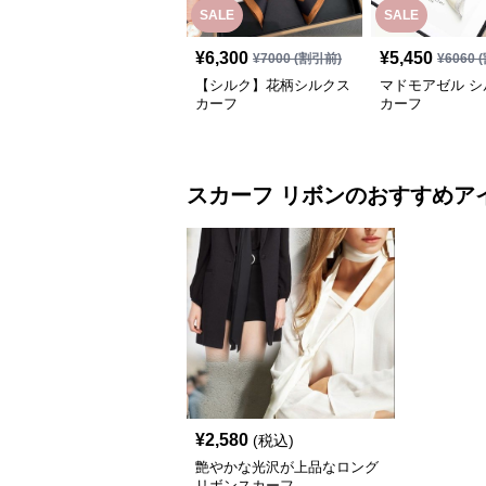
SALE
SALE
¥
6,300
¥
5,450
¥
7000
(割引前)
¥
6060
(
【シルク】花柄シルクス
マドモアゼル シ
カーフ
カーフ
スカーフ
リボン
のおすすめア
¥
2,580
(税込)
艶やかな光沢が上品なロング
リボンスカーフ