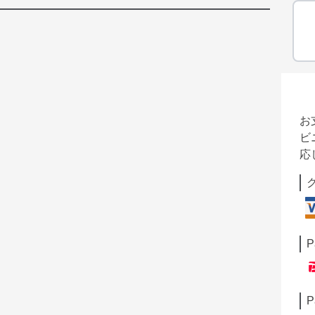
お
ビ
応
P
P