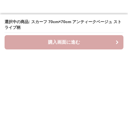
選択中の商品: スカーフ 70cm×70cm アンティークベージュ スト
選択中の商品: スカーフ 70cm×70cm アンティークベージュ スト
ライプ柄
ライプ柄
購入画面に進む
購入画面に進む
ラクシースカーフ
について