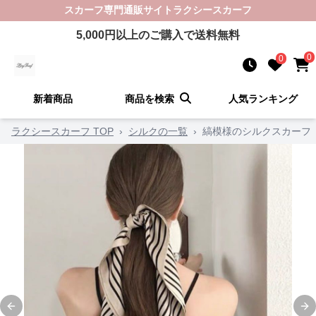
スカーフ
専門通販サイト
ラクシースカーフ
5,000
円以上のご購入で送料無料
0
0
新着商品
商品を検索
人気ランキング
ラクシースカーフ TOP
›
シルクの一覧
›
縞模様のシルクスカーフ
Previous slide
Ne