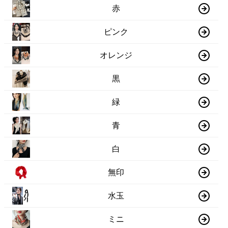
赤
ピンク
オレンジ
黒
緑
青
白
無印
水玉
ミニ