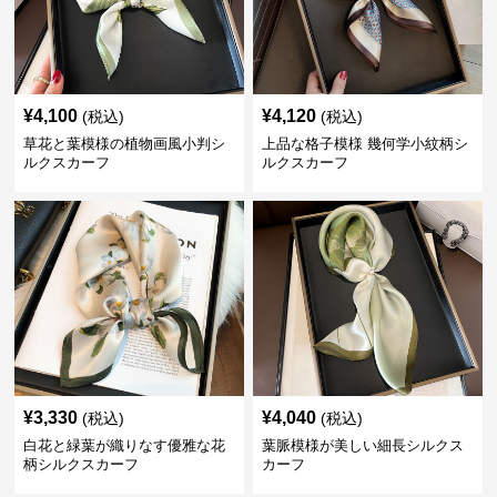
¥
4,100
¥
4,120
(税込)
(税込)
草花と葉模様の植物画風小判シ
上品な格子模様 幾何学小紋柄シ
ルクスカーフ
ルクスカーフ
¥
3,330
¥
4,040
(税込)
(税込)
白花と緑葉が織りなす優雅な花
葉脈模様が美しい細長シルクス
柄シルクスカーフ
カーフ