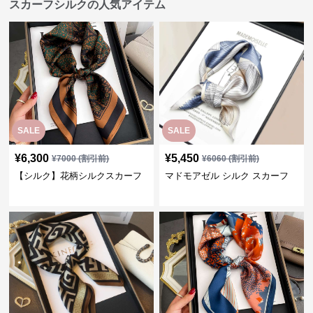
スカーフシルクの人気アイテム
SALE
SALE
¥
6,300
¥
5,450
¥
7000
(割引前)
¥
6060
(割引前)
【シルク】花柄シルクスカーフ
マドモアゼル シルク スカーフ