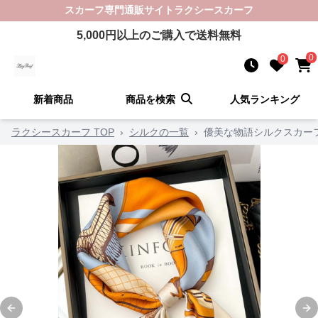
スカーフ
専門通販サイト
ラクシースカーフ
5,000
円以上のご購入で送料無料
0
0
新着商品
商品を検索
人気ランキング
ラクシースカーフ TOP
›
シルクの一覧
›
優美な物語シルクスカー
Previous slide
Ne