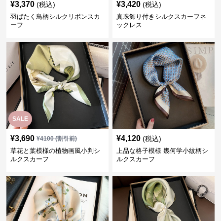
¥
3,370
¥
3,420
(税込)
(税込)
羽ばたく鳥柄シルクリボンスカ
真珠飾り付きシルクスカーフネ
ーフ
ックレス
SALE
¥
3,690
¥
4,120
(税込)
¥
4100
(割引前)
草花と葉模様の植物画風小判シ
上品な格子模様 幾何学小紋柄シ
ルクスカーフ
ルクスカーフ