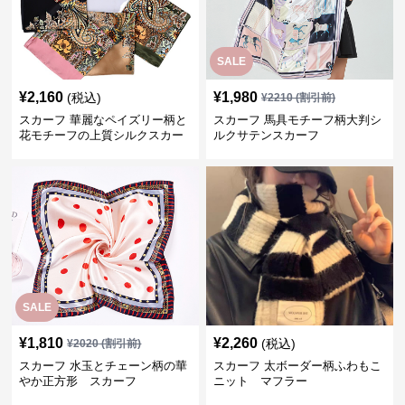
SALE
¥
2,160
¥
1,980
(税込)
¥
2210
(割引前)
スカーフ 華麗なペイズリー柄と
スカーフ 馬具モチーフ柄大判シ
花モチーフの上質シルクスカー
ルクサテンスカーフ
フ
SALE
¥
1,810
¥
2,260
(税込)
¥
2020
(割引前)
スカーフ 水玉とチェーン柄の華
スカーフ 太ボーダー柄ふわもこ
やか正方形 スカーフ
ニット マフラー