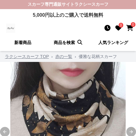
スカーフ
専門通販サイト
ラクシースカーフ
5,000
円以上のご購入で送料無料
0
0
新着商品
商品を検索
人気ランキング
ラクシースカーフ TOP
›
赤の一覧
›
優雅な花柄スカーフ
Previous slide
Ne