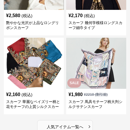
¥
2,580
¥
2,170
(税込)
(税込)
艶やかな光沢が上品なロングリ
スカーフ 幾何学模様ロングスカ
ボンスカーフ
ーフ細巾タイプ
SALE
¥
2,160
¥
1,980
(税込)
¥
2210
(割引前)
スカーフ 華麗なペイズリー柄と
スカーフ 馬具モチーフ柄大判シ
花モチーフの上質シルクスカー
ルクサテンスカーフ
フ
›
人気アイテム一覧へ