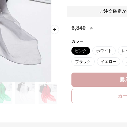
ご注文確定か
6,840
円
Next slide
カラー
ピンク
ホワイト
レ
ブラック
イエロー
購
カー