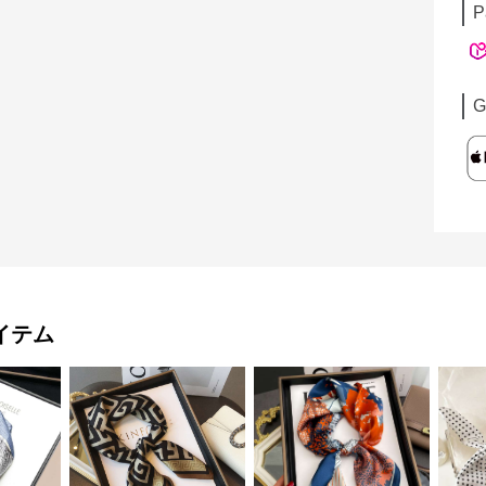
P
G
イテム