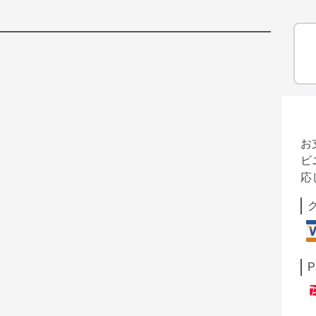
お
ビ
応
P