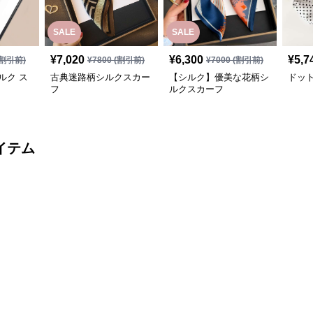
SALE
SALE
¥
7,020
¥
6,300
¥
5,7
割引前)
¥
7800
(割引前)
¥
7000
(割引前)
ルク ス
古典迷路柄シルクスカー
【シルク】優美な花柄シ
ドッ
フ
ルクスカーフ
イテム