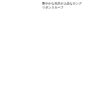
艶やかな光沢が上品なロング
リボンスカーフ