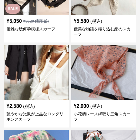
SALE
¥
5,050
¥
5,580
(税込)
¥
5620
(割引前)
優雅な幾何学模様スカーフ
優美な物語を織り込む絹のスカ
ーフ
¥
2,580
¥
2,900
(税込)
(税込)
艶やかな光沢が上品なロングリ
小花柄レース縁取り三角スカー
ボンスカーフ
フ