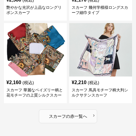
(税込)
(税込)
艶やかな光沢が上品なロングリ
スカーフ 幾何学模様ロングスカ
ボンスカーフ
ーフ細巾タイプ
¥
2,160
¥
2,210
(税込)
(税込)
スカーフ 華麗なペイズリー柄と
スカーフ 馬具モチーフ柄大判シ
花モチーフの上質シルクスカー
ルクサテンスカーフ
フ
›
スカーフ
の
赤
一覧へ