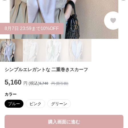
8
月
7
日 23:59まで10%OFF
シンプルエレガントな 二重巻きスカーフ
5,160
円 (税込)
5,740
円 (割引前)
カラー
ブルー
ピンク
グリーン
購入画面に進む