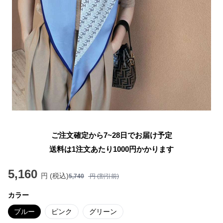
ご注文確定から7~28日でお届け予定
送料は1注文あたり
1000
円かかります
5,160
円 (税込)
5,740
円 (割引前)
カラー
ブルー
ピンク
グリーン