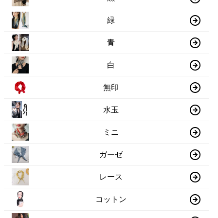
緑
青
白
無印
水玉
ミニ
ガーゼ
レース
コットン