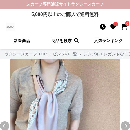
スカーフ
専門通販サイト
ラクシースカーフ
5,000
円以上のご購入で送料無料
0
0
新着商品
商品を検索
人気ランキング
ラクシースカーフ TOP
›
ピンクの一覧
›
シンプルエレガントな 
Previous slide
Ne