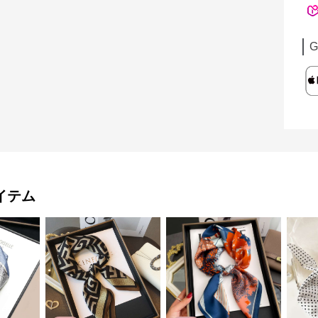
G
イテム