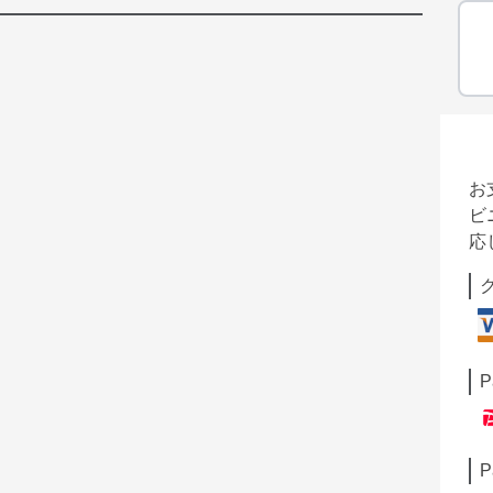
お
ビ
応
P
P