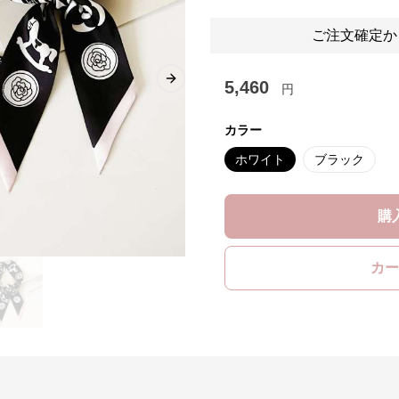
ご注文確定か
5,460
Next slide
円
カラー
ホワイト
ブラック
購
カー