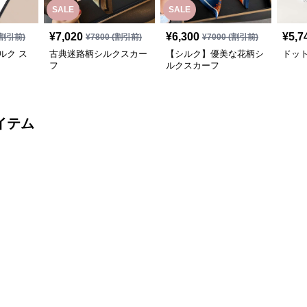
SALE
SALE
¥
7,020
¥
6,300
¥
5,7
割引前)
¥
7800
(割引前)
¥
7000
(割引前)
ルク ス
古典迷路柄シルクスカー
【シルク】優美な花柄シ
ドッ
フ
ルクスカーフ
イテム