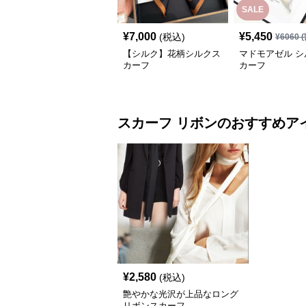
SALE
¥
7,000
¥
5,450
(税込)
¥
6060
(
【シルク】花柄シルクス
マドモアゼル シ
カーフ
カーフ
スカーフ
リボン
のおすすめア
¥
2,580
(税込)
艶やかな光沢が上品なロング
リボンスカーフ