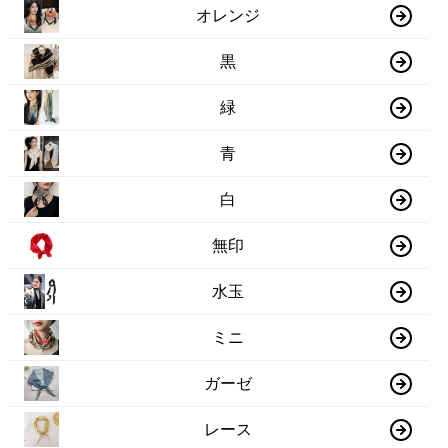
オレンジ
黒
緑
青
白
無印
水玉
ミニ
ガーゼ
レース