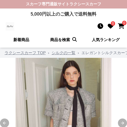
スカーフ
専門通販サイト
ラクシースカーフ
5,000
円以上のご購入で送料無料
0
0
新着商品
商品を検索
人気ランキング
ラクシースカーフ TOP
›
シルクの一覧
›
エレガントシルクスカー
Previous slide
Ne