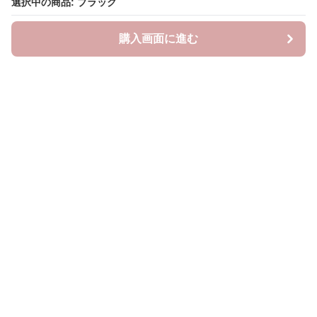
選択中の商品: ブラック
選択中の商品: ブラック
購入画面に進む
購入画面に進む
ラクシースカーフ
について
会社概要
利用規約