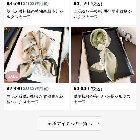
¥
3,690
¥
4,120
(税込)
¥
4100
(割引前)
草花と葉模様の植物画風小判シ
上品な格子模様 幾何学小紋柄シ
ルクスカーフ
ルクスカーフ
SALE
¥
2,990
¥
4,040
(税込)
¥
3330
(割引前)
白花と緑葉が織りなす優雅な花
葉脈模様が美しい細長シルクス
柄シルクスカーフ
カーフ
›
新着アイテムの一覧へ