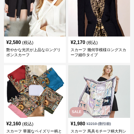
¥
2,580
¥
2,170
(税込)
(税込)
艶やかな光沢が上品なロングリ
スカーフ 幾何学模様ロングスカ
ボンスカーフ
ーフ細巾タイプ
SALE
¥
2,160
¥
1,980
(税込)
¥
2210
(割引前)
スカーフ 華麗なペイズリー柄と
スカーフ 馬具モチーフ柄大判シ