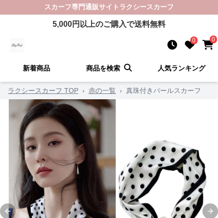
スカーフ
専門通販サイト
ラクシースカーフ
5,000
円以上のご購入で送料無料
0
0
新着商品
商品を検索
人気ランキング
ラクシースカーフ TOP
›
赤の一覧
›
真珠付きパールスカーフ
Previous slide
Ne