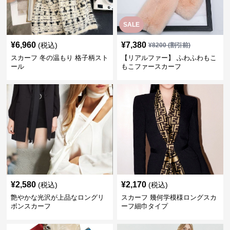
SALE
¥
6,960
¥
7,380
(税込)
¥
8200
(割引前)
スカーフ 冬の温もり 格子柄スト
【リアルファー】 ふわふわもこ
ール
もこファースカーフ
¥
2,580
¥
2,170
(税込)
(税込)
艶やかな光沢が上品なロングリ
スカーフ 幾何学模様ロングスカ
ボンスカーフ
ーフ細巾タイプ