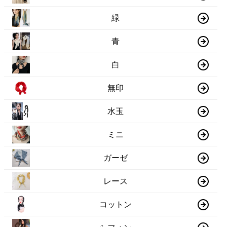
緑
青
白
無印
水玉
ミニ
ガーゼ
レース
コットン