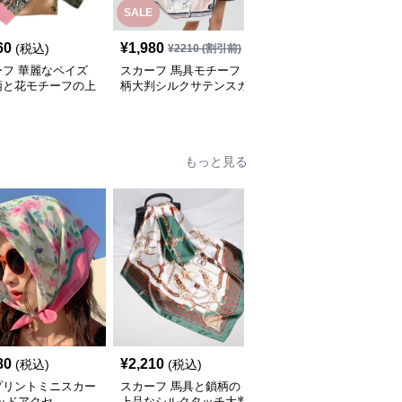
SALE
SALE
60
¥
1,980
¥
1,810
(税込)
¥
2210
(割引前)
¥
2020
(割引前)
ーフ 華麗なペイズ
スカーフ 馬具モチーフ
スカーフ 水玉とチェー
柄と花モチーフの上
柄大判シルクサテンスカ
ン柄の華やか正方形 ス
ルクスカーフ
ーフ
カーフ
もっと見る
80
¥
2,210
¥
2,120
(税込)
(税込)
(税込)
プリントミニスカー
スカーフ 馬具と鎖柄の
スカーフ パール付きふ
ッドアクセ
上品なシルクタッチ大判
わふわ ファー