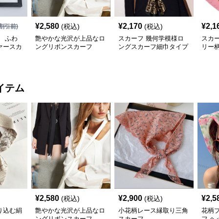
¥
2,580
¥
2,170
¥
2,1
(税込)
(税込)
割引前)
 ふわ
艶やかな光沢が上品なロ
スカーフ 幾何学模様ロ
スカ
ァースカ
ングリボンスカーフ
ングスカーフ細巾タイプ
リー
質シ
イテム
¥
2,580
¥
2,900
¥
2,5
(税込)
(税込)
り込む絹
艶やかな光沢が上品なロ
小花柄レース縁取り三角
花柄
ングリボンスカーフ
スカーフ
フ ヘ