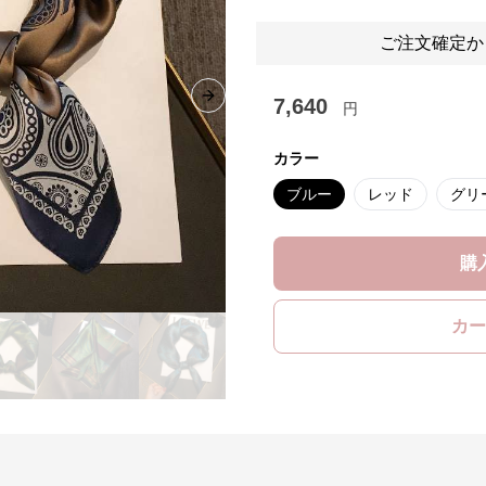
ご注文確定か
7,640
Next slide
円
カラー
ブルー
レッド
グリ
購
カー