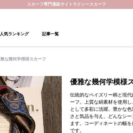
スカーフ
専門通販サイト
ラクシースカーフ
人気ランキング
記事一覧
優雅な幾何学模様スカーフ
優雅な幾何学模様
伝統的なペイズリー柄と現代
ーフ。上質な絹素材を使用し
として多彩に活躍。豊かな色
さと気品を与え、どんなシー
ます。コーディネートの幅を
です。