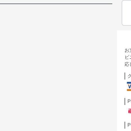
お
ビ
応
P
P