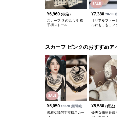
SALE
¥
6,960
¥
7,380
(税込)
¥
8200
(
スカーフ 冬の温もり 格
【リアルファー】
子柄ストール
ふわもこもこフ
ーフ
スカーフ
ピンク
のおすすめア
SALE
¥
5,050
¥
5,580
(税込)
¥
5620
(割引前)
優雅な幾何学模様スカー
優美な物語を織
フ
のスカーフ