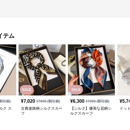
イテム
SALE
SALE
¥
7,020
¥
6,300
¥
5,7
割引前)
¥
7800
(割引前)
¥
7000
(割引前)
ルク ス
古典迷路柄シルクスカー
【シルク】優美な花柄シ
ドッ
フ
ルクスカーフ