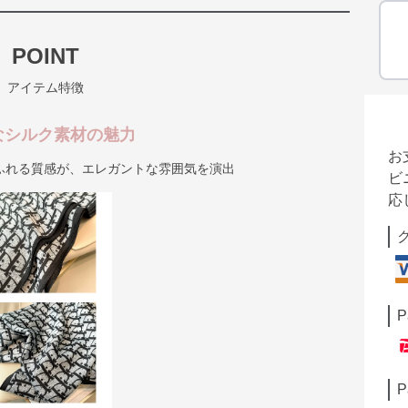
POINT
アイテム特徴
なシルク素材の魅力
お
ふれる質感が、エレガントな雰囲気を演出
ビ
応
P
P