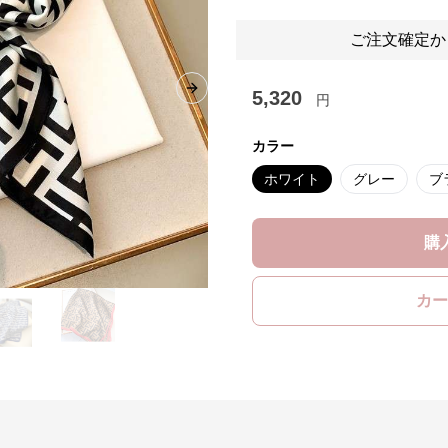
ご注文確定か
5,320
Next slide
円
カラー
ホワイト
グレー
ブ
購
カー