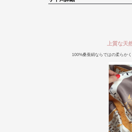
上質な天
100%桑蚕絹ならではの柔らか