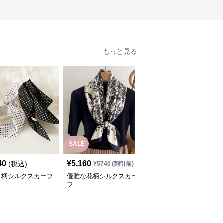
もっと見る
SALE
40
¥
5,160
¥
5,700
(税込)
(税込)
¥
5740
(割引前)
ト柄シルクスカーフ
優雅な花柄シルクスカー
優雅な風景プリント シ
フ
ルクスカーフ