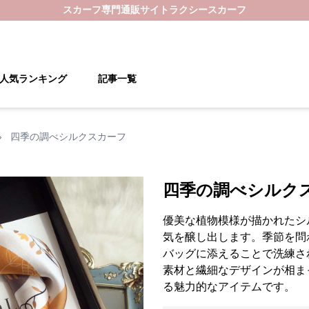
スカーフ
専門通販サイト
ラクシースカーフ
人気ランキング
記事一覧
›
四季の調べシルクスカーフ
四季の調べシルク
優美な植物模様が描かれたシ
気を醸し出します。季節を問
バッグに添えることで洗練さ
素材と繊細なデザインが相ま
る魅力的なアイテムです。