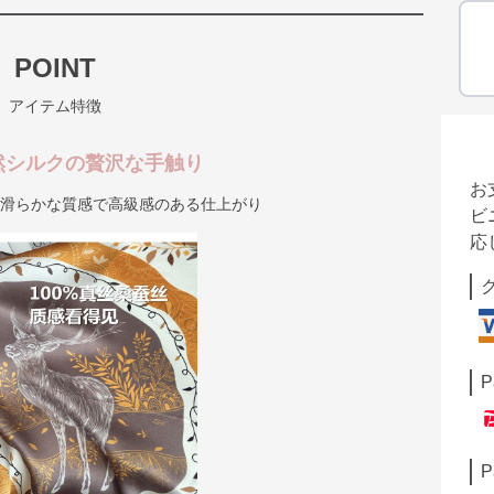
POINT
アイテム特徴
然シルクの贅沢な手触り
お
く滑らかな質感で高級感のある仕上がり
ビ
応
P
P