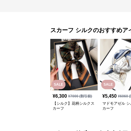
スカーフ
シルク
のおすすめア
SALE
SALE
¥
6,300
¥
5,450
¥
7000
(割引前)
¥
6060
(
【シルク】花柄シルクス
マドモアゼル シ
カーフ
カーフ