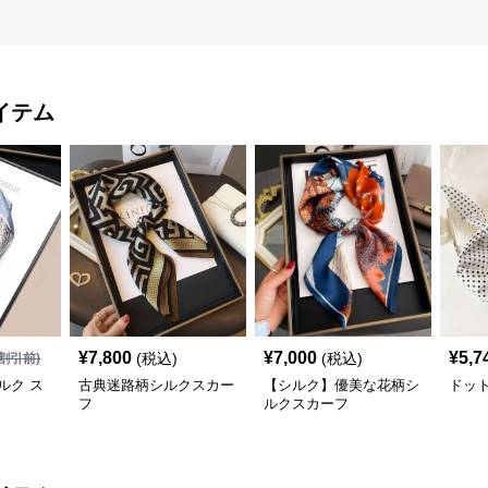
イテム
¥
7,800
¥
7,000
¥
5,7
(税込)
(税込)
割引前)
ルク ス
古典迷路柄シルクスカー
【シルク】優美な花柄シ
ドッ
フ
ルクスカーフ