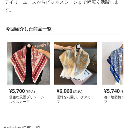
デイリーユースからビジネスシーンまで幅広く活躍しま
す。
今回紹介した商品一覧
¥
5,700
¥
6,060
¥
5,740
(税込)
(税込)
(税込
優雅な風景プリント シ
優雅な花園シルクスカー
都市地図柄シル
ルクスカーフ
フ
フ
おすすめ記事一覧