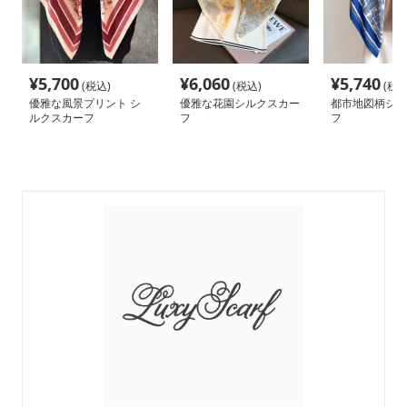
¥
5,700
¥
6,060
¥
5,740
(税込)
(税込)
(税込
優雅な風景プリント シ
優雅な花園シルクスカー
都市地図柄シル
ルクスカーフ
フ
フ