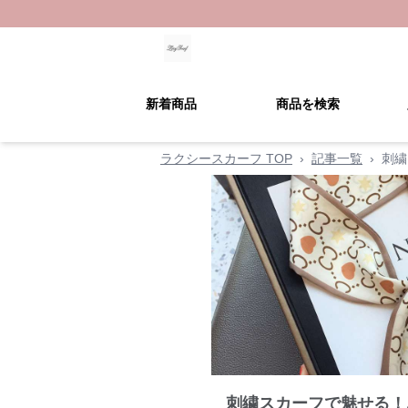
新着商品
商品を検索
ラクシースカーフ TOP
›
記事一覧
›
刺繍
刺繍スカーフで魅せる！