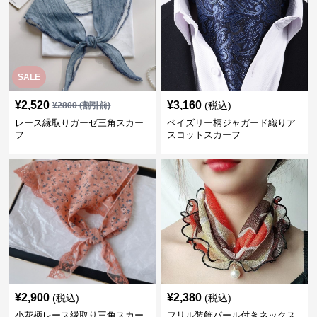
SALE
¥
2,520
¥
3,160
(税込)
¥
2800
(割引前)
レース縁取りガーゼ三角スカー
ペイズリー柄ジャガード織りア
フ
スコットスカーフ
¥
2,900
¥
2,380
(税込)
(税込)
小花柄レース縁取り三角スカー
フリル装飾パール付きネックス