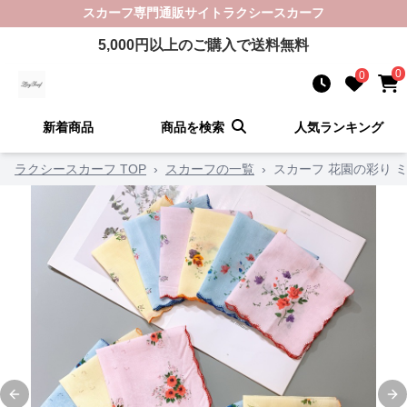
スカーフ
専門通販サイト
ラクシースカーフ
5,000
円以上のご購入で送料無料
0
0
新着商品
商品を検索
人気ランキング
ラクシースカーフ TOP
›
スカーフの一覧
›
スカーフ 花園の彩り 
Previous slide
Ne