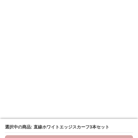
選択中の商品: 直線ホワイトエッジスカーフ3本セット
選択中の商品: 直線ホワイトエッジスカーフ3本セット