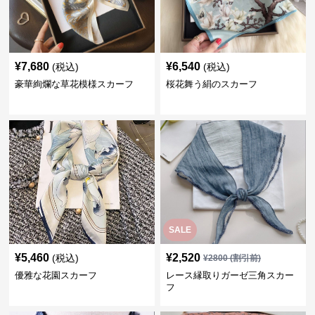
¥
7,680
¥
6,540
(税込)
(税込)
豪華絢爛な草花模様スカーフ
桜花舞う絹のスカーフ
SALE
¥
5,460
¥
2,520
(税込)
¥
2800
(割引前)
優雅な花園スカーフ
レース縁取りガーゼ三角スカー
フ