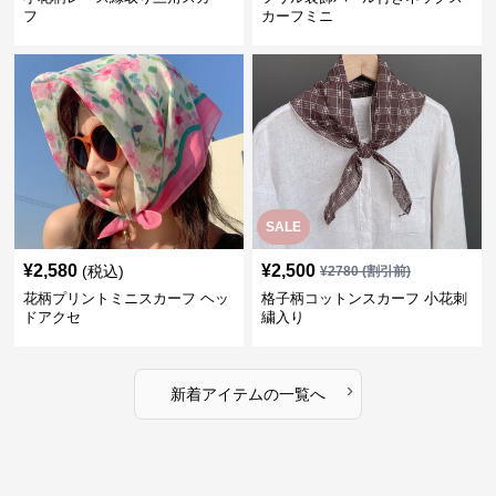
フ
カーフミニ
SALE
¥
2,580
¥
2,500
(税込)
¥
2780
(割引前)
花柄プリントミニスカーフ ヘッ
格子柄コットンスカーフ 小花刺
ドアクセ
繍入り
›
新着アイテムの一覧へ