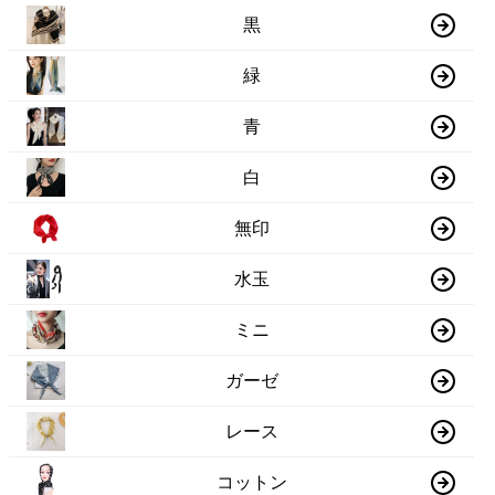
黒
緑
青
白
無印
水玉
ミニ
ガーゼ
レース
コットン