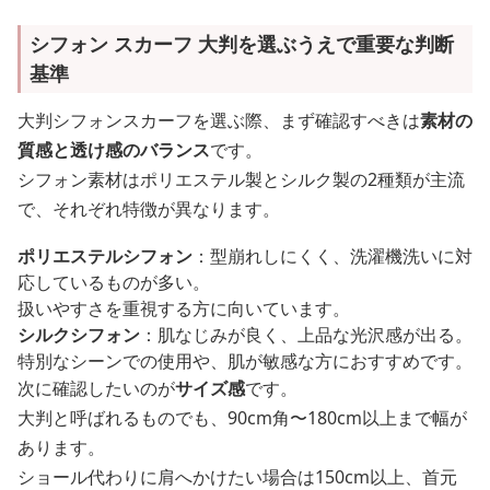
シフォン スカーフ 大判を選ぶうえで重要な判断
基準
大判シフォンスカーフを選ぶ際、まず確認すべきは
素材の
質感と透け感のバランス
です。
シフォン素材はポリエステル製とシルク製の2種類が主流
で、それぞれ特徴が異なります。
ポリエステルシフォン
：型崩れしにくく、洗濯機洗いに対
応しているものが多い。
扱いやすさを重視する方に向いています。
シルクシフォン
：肌なじみが良く、上品な光沢感が出る。
特別なシーンでの使用や、肌が敏感な方におすすめです。
次に確認したいのが
サイズ感
です。
大判と呼ばれるものでも、90cm角〜180cm以上まで幅が
あります。
ショール代わりに肩へかけたい場合は150cm以上、首元