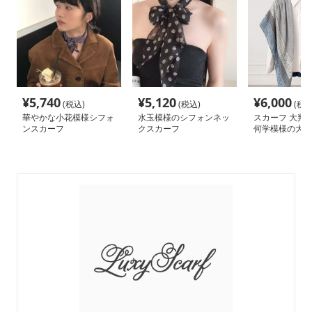
¥
5,740
¥
5,120
¥
6,000
(税込)
(税込)
(税込
華やかな小花模様シフォ
水玉模様のシフォンネッ
スカーフ 大判 
ンスカーフ
クスカーフ
何学模様の大判