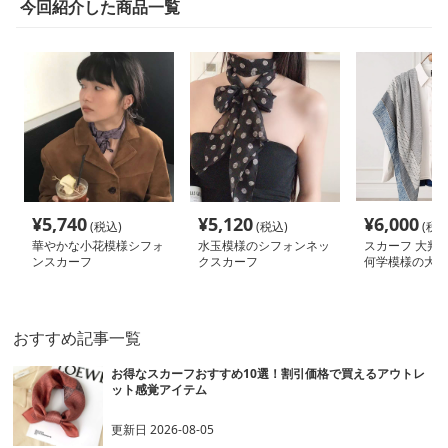
今回紹介した商品一覧
¥
5,740
¥
5,120
¥
6,000
(税込)
(税込)
(税込
華やかな小花模様シフォ
水玉模様のシフォンネッ
スカーフ 大判 
ンスカーフ
クスカーフ
何学模様の大判
おすすめ記事一覧
お得なスカーフおすすめ10選！割引価格で買えるアウトレ
ット感覚アイテム
更新日
2026-08-05