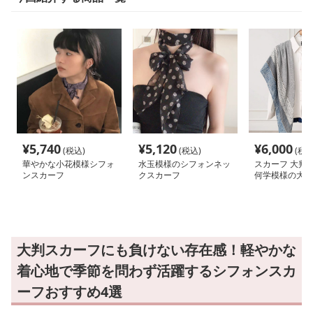
¥
5,740
¥
5,120
¥
6,000
(税込)
(税込)
(税込
華やかな小花模様シフォ
水玉模様のシフォンネッ
スカーフ 大判 
ンスカーフ
クスカーフ
何学模様の大判
大判スカーフにも負けない存在感！軽やかな
着心地で季節を問わず活躍するシフォンスカ
ーフおすすめ4選