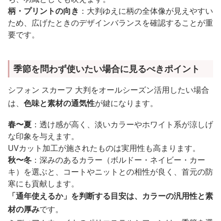
柄・プリントの向き
：大判ゆえに柄の全体像が見えやすい
ため、広げたときのデザインバランスを確認することが重
要です。
季節を問わず使いたい場合に見るべきポイント
シフォン スカーフ 大判をオールシーズン活用したい場合
は、
色味と素材の通気性
が鍵になります。
春〜夏
：透け感が高く、淡いカラーやホワイト系が涼しげ
な印象を与えます。
UVカット加工が施されたものは実用性も高まります。
秋〜冬
：深みのあるカラー（ボルドー・ネイビー・カー
キ）を選ぶと、コートやニットとの相性が良く、首元の防
寒にも貢献します。
「通年使えるか」を判断する目安は、カラーの汎用性と素
材の厚み
です。