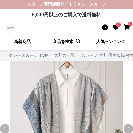
スカーフ
専門通販サイト
ラクシースカーフ
5,000
円以上のご購入で送料無料
0
0
新着商品
商品を検索
人気ランキング
ラクシースカーフ TOP
›
大判の一覧
›
スカーフ 大判 優美な幾何
Previous slide
Ne