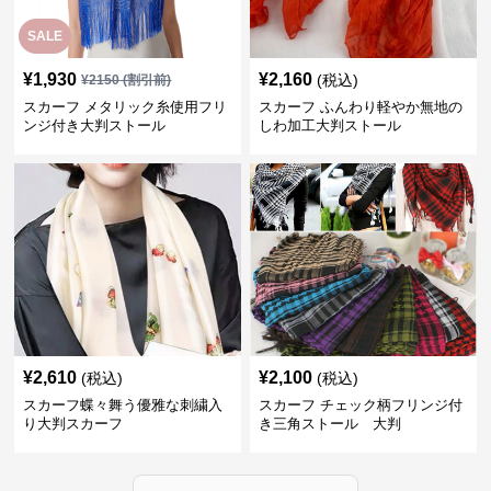
SALE
¥
1,930
¥
2,160
(税込)
¥
2150
(割引前)
スカーフ メタリック糸使用フリ
スカーフ ふんわり軽やか無地の
ンジ付き大判ストール
しわ加工大判ストール
¥
2,610
¥
2,100
(税込)
(税込)
スカーフ蝶々舞う優雅な刺繍入
スカーフ チェック柄フリンジ付
り大判スカーフ
き三角ストール 大判