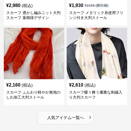
¥
2,980
¥
1,930
(税込)
¥
2150
(割引前)
スカーフ 透かし編みニット大判
スカーフ メタリック糸使用フリ
スカーフ 葉模様デザイン
ンジ付き大判ストール
¥
2,160
¥
2,610
(税込)
(税込)
スカーフ ふんわり軽やか無地の
スカーフ蝶々舞う優雅な刺繍入
しわ加工大判ストール
り大判スカーフ
›
人気アイテム一覧へ