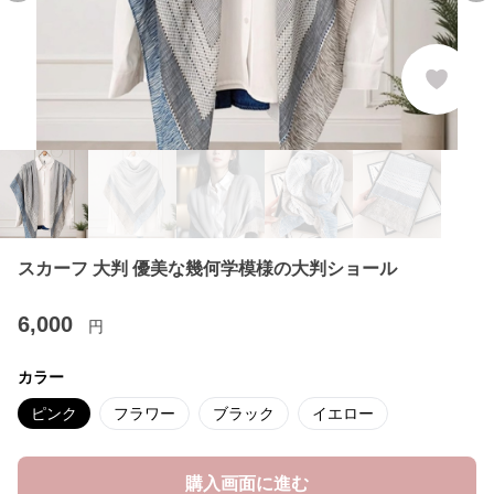
スカーフ 大判 優美な幾何学模様の大判ショール
6,000
円
カラー
ピンク
フラワー
ブラック
イエロー
購入画面に進む