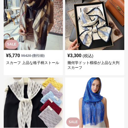
SALE
¥
5,770
¥
3,300
(税込)
¥
6420
(割引前)
スカーフ 上品な格子柄ストール
幾何学ドット模様が上品な大判
スカーフ
SALE