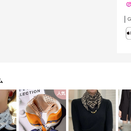
G
ム
人気