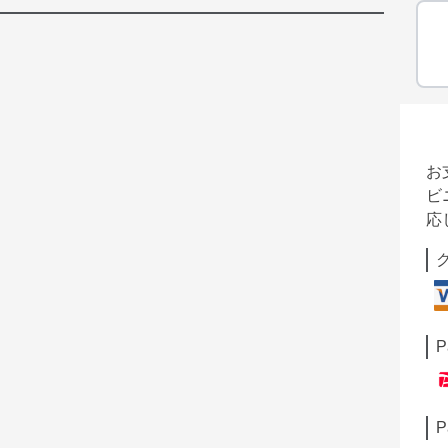
お
ビ
応
P
P