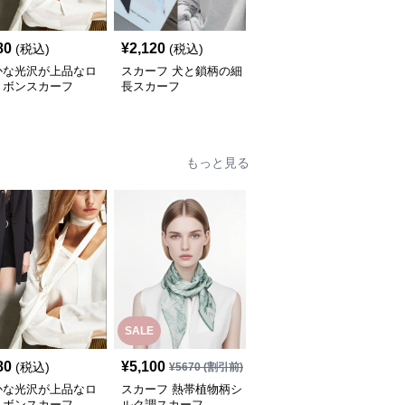
80
¥
2,120
¥
2,380
(税込)
(税込)
(税込)
かな光沢が上品なロ
スカーフ 犬と鎖柄の細
スカーフ 千鳥格子縁取
リボンスカーフ
長スカーフ
り抽象リーフ柄大判スカ
ーフ
もっと見る
SALE
SALE
80
¥
5,100
¥
5,710
(税込)
¥
5670
(割引前)
¥
6350
(割引前)
かな光沢が上品なロ
スカーフ 熱帯植物柄シ
スカーフ 花園絵画風ロ
リボンスカーフ
ルク調スカーフ
ングスカーフ