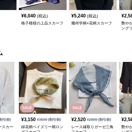
¥
6,040
¥
5,240
¥
2,5
(税込)
(税込)
格子模様の上品スカーフ
幾何学柄×花柄スカーフ
艶や
ング
ム
SALE
SALE
¥
3,150
¥
2,520
¥
2,5
割引前)
¥
3500
(割引前)
¥
2800
(割引前)
ースカー
緑花柄ペイズリー柄ロン
レース縁取りガーゼ三角
艶や
グスカーフ
スカーフ
ング