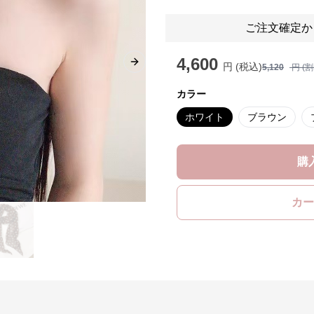
ご注文確定か
4,600
円 (税込)
Next slide
5,120
円 (
カラー
ホワイト
ブラウン
購
カー