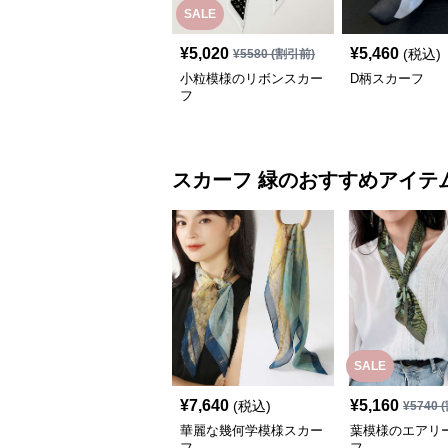
SALE
¥
5,020
¥
5,460
(税込)
¥
5580
(割引前)
小粒模様のリボンスカー
D柄スカーフ
フ
スカーフ
緑
のおすすめアイテ
SALE
¥
7,640
¥
5,160
(税込)
¥
5740
(
華麗な幾何学模様スカー
葉模様のエアリ
フ
フ