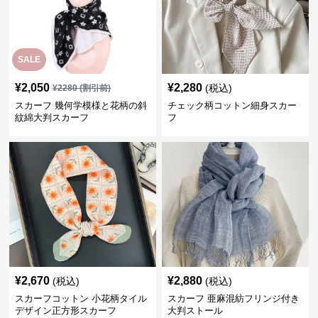
SALE
¥
2,050
¥
2,280
(税込)
¥
2280
(割引前)
スカーフ 幾何学模様と花柄の斜
チェック柄コットン細身スカー
紋綿大判スカーフ
フ
¥
2,670
¥
2,880
(税込)
(税込)
スカーフコットン 小花柄タイル
スカーフ 亜麻混紡フリンジ付き
デザイン正方形スカーフ
大判ストール