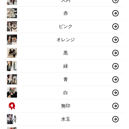
赤
ピンク
オレンジ
黒
緑
青
白
無印
水玉