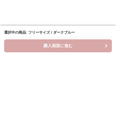
選択中の商品: フリーサイズ / ダークブルー
選択中の商品: フリーサイズ / ダークブルー
購入画面に進む
購入画面に進む
ラクシースカーフ
について