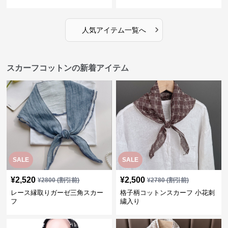
›
人気アイテム一覧へ
スカーフコットンの新着アイテム
SALE
SALE
¥
2,520
¥
2,500
¥
2800
(割引前)
¥
2780
(割引前)
レース縁取りガーゼ三角スカー
格子柄コットンスカーフ 小花刺
フ
繍入り