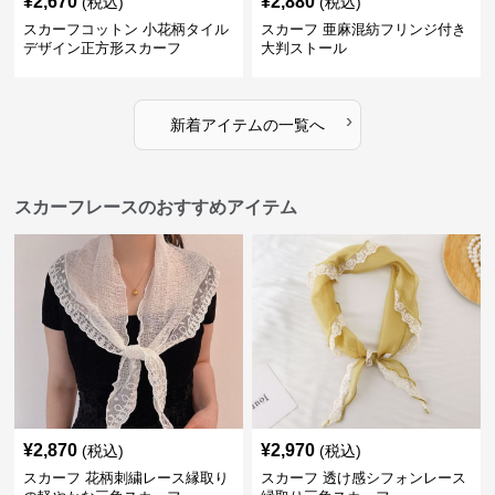
¥
2,670
¥
2,880
(税込)
(税込)
スカーフコットン 小花柄タイル
スカーフ 亜麻混紡フリンジ付き
デザイン正方形スカーフ
大判ストール
›
新着アイテムの一覧へ
スカーフレースのおすすめアイテム
¥
2,870
¥
2,970
(税込)
(税込)
スカーフ 花柄刺繍レース縁取り
スカーフ 透け感シフォンレース