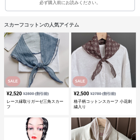
必ず購入前にお読みください。
スカーフコットンの人気アイテム
SALE
SALE
¥
2,520
¥
2,500
¥
2800
(割引前)
¥
2780
(割引前)
レース縁取りガーゼ三角スカー
格子柄コットンスカーフ 小花刺
フ
繍入り