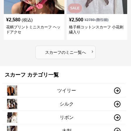
SALE
¥
2,580
¥
2,500
(税込)
¥
2780
(割引前)
花柄プリントミニスカーフ ヘッ
格子柄コットンスカーフ 小花刺
ドアクセ
繍入り
›
スカーフ
の
ミニ
一覧へ
スカーフ カテゴリ一覧
ツイリー
シルク
リボン
大判