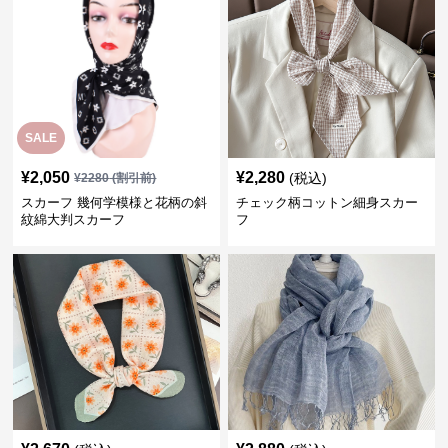
SALE
¥
2,050
¥
2,280
(税込)
¥
2280
(割引前)
スカーフ 幾何学模様と花柄の斜
チェック柄コットン細身スカー
紋綿大判スカーフ
フ