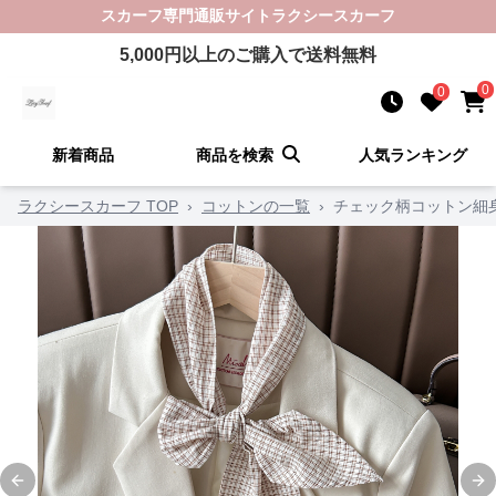
スカーフ
専門通販サイト
ラクシースカーフ
5,000
円以上のご購入で送料無料
0
0
新着商品
商品を検索
人気ランキング
ラクシースカーフ TOP
›
コットンの一覧
›
チェック柄コットン細
Previous slide
Ne