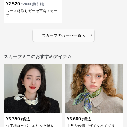
¥
2,520
¥
2800
(割引前)
レース縁取りガーゼ三角スカー
フ
›
スカーフ
の
ガーゼ
一覧へ
スカーフミニのおすすめアイテム
¥
3,350
¥
3,680
(税込)
(税込)
水玉模様のパールリング付きミ
上品な総柄デザインペイズリー