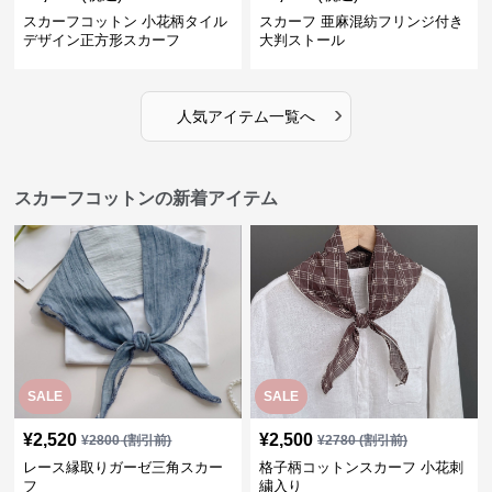
スカーフコットン 小花柄タイル
スカーフ 亜麻混紡フリンジ付き
デザイン正方形スカーフ
大判ストール
›
人気アイテム一覧へ
スカーフコットンの新着アイテム
SALE
SALE
¥
2,520
¥
2,500
¥
2800
(割引前)
¥
2780
(割引前)
レース縁取りガーゼ三角スカー
格子柄コットンスカーフ 小花刺
フ
繍入り