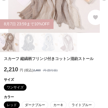
8
月
7
日 23:59まで10%OFF
スカーフ 縦縞柄フリンジ付きコットン混紡ストール
2,210
円 (税込)
2,460
円 (割引前)
サイズ
ワンサイズ
カラー
レッド
ダークブルー
カーキ
ライトブルー