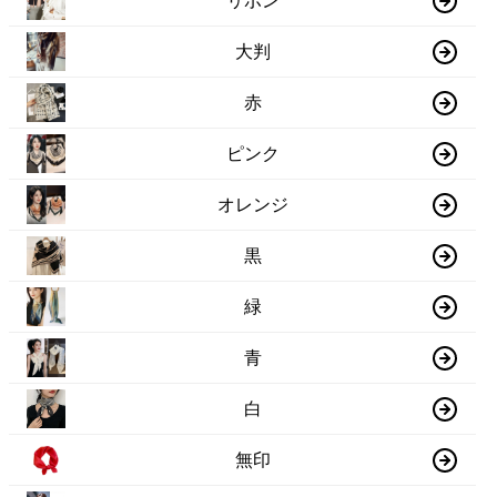
リボン
大判
赤
ピンク
オレンジ
黒
緑
青
白
無印