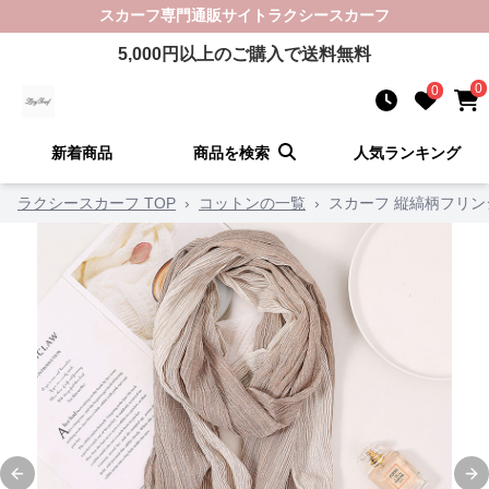
スカーフ
専門通販サイト
ラクシースカーフ
5,000
円以上のご購入で送料無料
0
0
新着商品
商品を検索
人気ランキング
ラクシースカーフ TOP
›
コットンの一覧
›
スカーフ 縦縞柄フリ
Previous slide
Ne