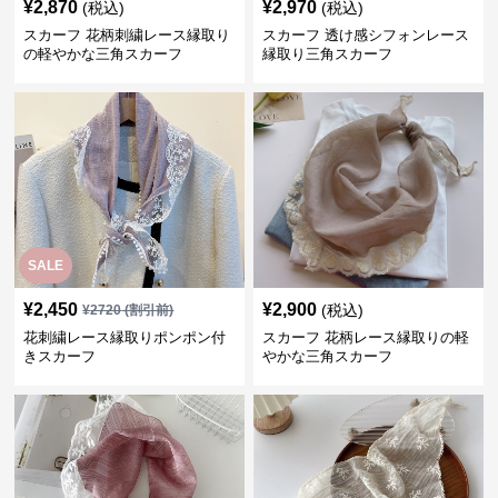
¥
2,870
¥
2,970
(税込)
(税込)
スカーフ 花柄刺繍レース縁取り
スカーフ 透け感シフォンレース
の軽やかな三角スカーフ
縁取り三角スカーフ
SALE
¥
2,450
¥
2,900
(税込)
¥
2720
(割引前)
花刺繍レース縁取りポンポン付
スカーフ 花柄レース縁取りの軽
きスカーフ
やかな三角スカーフ