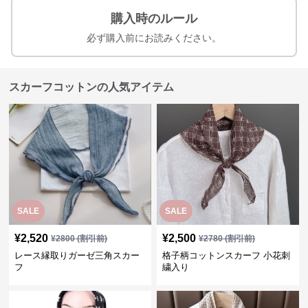
購入時のルール
必ず購入前にお読みください。
スカーフコットンの人気アイテム
SALE
SALE
¥
2,520
¥
2,500
¥
2800
(割引前)
¥
2780
(割引前)
レース縁取りガーゼ三角スカー
格子柄コットンスカーフ 小花刺
フ
繍入り