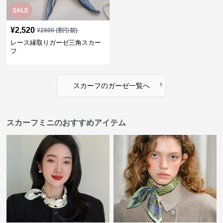
SALE
¥
2,520
¥
2800
(割引前)
レース縁取りガーゼ三角スカー
フ
›
スカーフ
の
ガーゼ
一覧へ
スカーフミニのおすすめアイテム