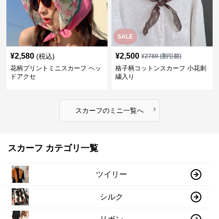
SALE
¥
2,580
¥
2,500
(税込)
¥
2780
(割引前)
花柄プリントミニスカーフ ヘッ
格子柄コットンスカーフ 小花刺
ドアクセ
繍入り
›
スカーフ
の
ミニ
一覧へ
スカーフ カテゴリ一覧
ツイリー
シルク