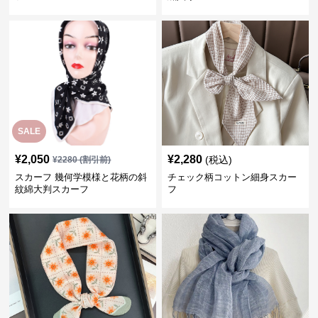
SALE
¥
2,050
¥
2,280
(税込)
¥
2280
(割引前)
スカーフ 幾何学模様と花柄の斜
チェック柄コットン細身スカー
紋綿大判スカーフ
フ