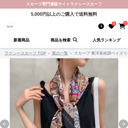
スカーフ
専門通販サイト
ラクシースカーフ
5,000
円以上のご購入で送料無料
0
0
新着商品
商品を検索
人気ランキング
ラクシースカーフ TOP
›
黒の一覧
›
スカーフ 東洋美術調ペイズ
Previous slide
Ne