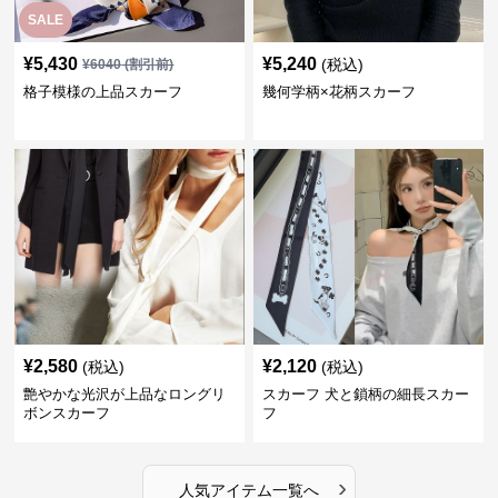
SALE
¥
5,430
¥
5,240
(税込)
¥
6040
(割引前)
格子模様の上品スカーフ
幾何学柄×花柄スカーフ
¥
2,580
¥
2,120
(税込)
(税込)
艶やかな光沢が上品なロングリ
スカーフ 犬と鎖柄の細長スカー
ボンスカーフ
フ
›
人気アイテム一覧へ