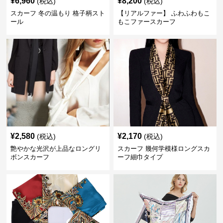
¥
6,960
¥
8,200
(税込)
(税込)
スカーフ 冬の温もり 格子柄スト
【リアルファー】 ふわふわもこ
ール
もこファースカーフ
¥
2,580
¥
2,170
(税込)
(税込)
艶やかな光沢が上品なロングリ
スカーフ 幾何学模様ロングスカ
ボンスカーフ
ーフ細巾タイプ