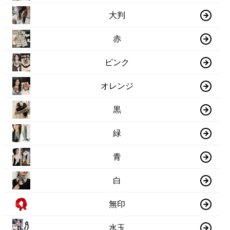
大判
赤
ピンク
オレンジ
黒
緑
青
白
無印
水玉