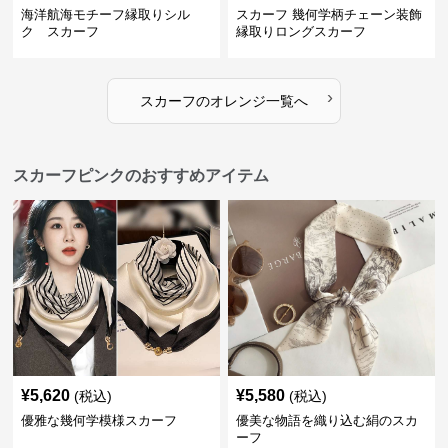
海洋航海モチーフ縁取りシル
スカーフ 幾何学柄チェーン装飾
ク スカーフ
縁取りロングスカーフ
›
スカーフ
の
オレンジ
一覧へ
スカーフピンクのおすすめアイテム
¥
5,620
¥
5,580
(税込)
(税込)
優雅な幾何学模様スカーフ
優美な物語を織り込む絹のスカ
ーフ