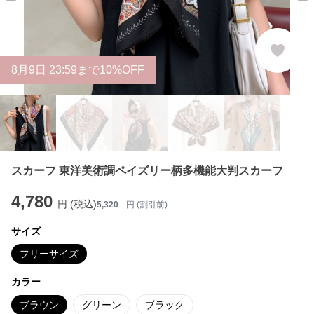
8
月
9
日 23:59まで10%OFF
スカーフ 東洋美術調ペイズリー柄多機能大判スカーフ
4,780
円 (税込)
5,320
円 (割引前)
サイズ
フリーサイズ
カラー
ブラウン
グリーン
ブラック