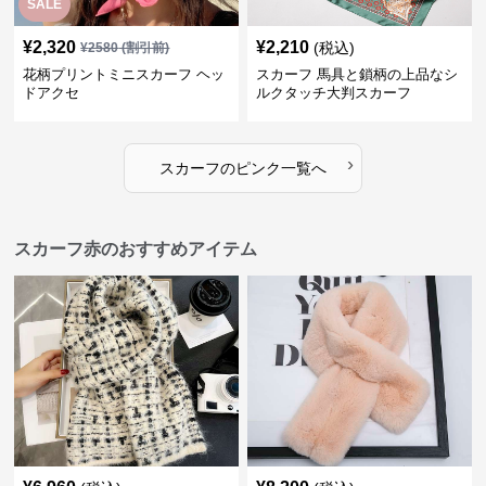
SALE
¥
2,320
¥
2,210
(税込)
¥
2580
(割引前)
花柄プリントミニスカーフ ヘッ
スカーフ 馬具と鎖柄の上品なシ
ドアクセ
ルクタッチ大判スカーフ
›
スカーフ
の
ピンク
一覧へ
スカーフ赤のおすすめアイテム