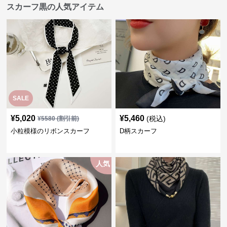
スカーフ黒の人気アイテム
SALE
¥
5,020
¥
5,460
(税込)
¥
5580
(割引前)
小粒模様のリボンスカーフ
D柄スカーフ
人気