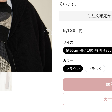
ています。
ご注文確定か
6,120
円
Next slide
サイズ
幅30cm×長さ180×幅周り75c
カラー
ブラウン
ブラック
購
カー