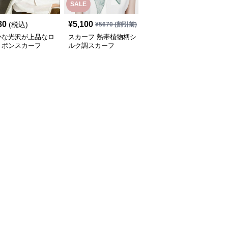
SALE
SALE
80
¥
5,100
¥
5,710
(税込)
¥
5670
(割引前)
¥
6350
(割引前)
かな光沢が上品なロ
スカーフ 熱帯植物柄シ
スカーフ 花園絵画風ロ
リボンスカーフ
ルク調スカーフ
ングスカーフ