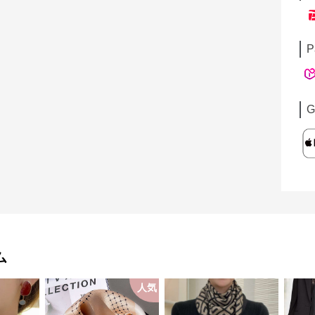
P
G
ム
人気