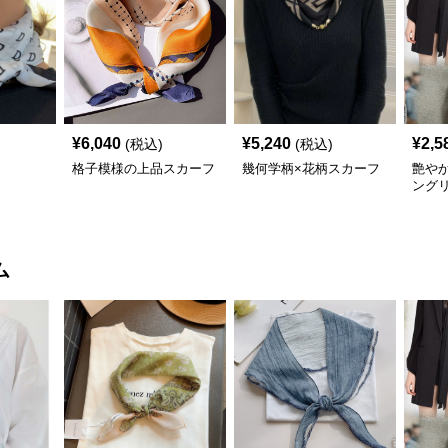
¥
6,040
¥
5,240
¥
2,5
(税込)
(税込)
格子模様の上品スカーフ
幾何学柄×花柄スカーフ
艶や
ング
ム