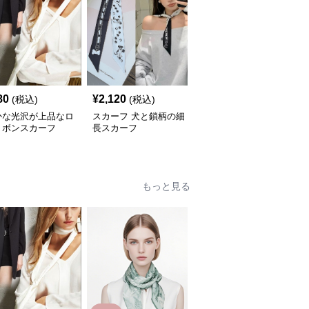
80
¥
2,120
¥
2,380
(税込)
(税込)
(税込)
かな光沢が上品なロ
スカーフ 犬と鎖柄の細
スカーフ 千鳥格子縁取
リボンスカーフ
長スカーフ
り抽象リーフ柄大判スカ
ーフ
もっと見る