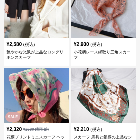
¥
2,580
¥
2,900
(税込)
(税込)
艶やかな光沢が上品なロングリ
小花柄レース縁取り三角スカー
ボンスカーフ
フ
SALE
¥
2,320
¥
2,210
(税込)
¥
2580
(割引前)
花柄プリントミニスカーフ ヘッ
スカーフ 馬具と鎖柄の上品なシ