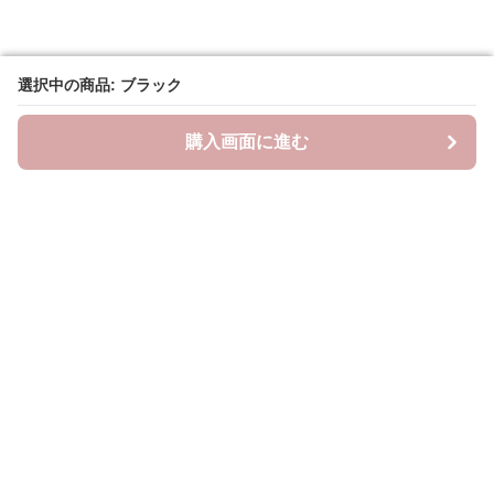
選択中の商品: ブラック
選択中の商品: ブラック
購入画面に進む
購入画面に進む
ラクシースカーフ
について
会社概要