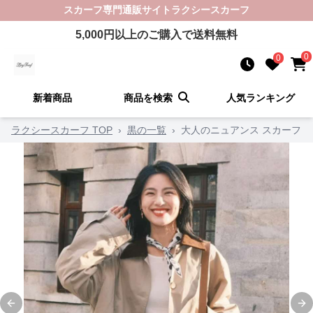
スカーフ
専門通販サイト
ラクシースカーフ
5,000
円以上のご購入で送料無料
0
0
新着商品
商品を検索
人気ランキング
ラクシースカーフ TOP
›
黒の一覧
›
大人のニュアンス スカーフ
Previous slide
Ne