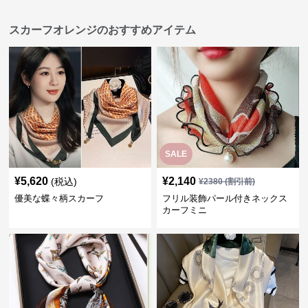
スカーフオレンジのおすすめアイテム
SALE
¥
5,620
¥
2,140
(税込)
¥
2380
(割引前)
優美な蝶々柄スカーフ
フリル装飾パール付きネックス
カーフミニ