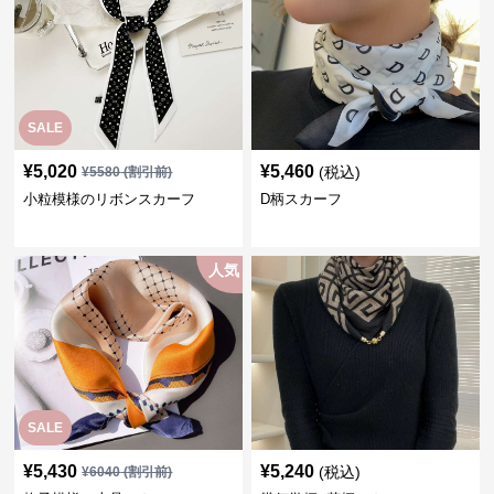
SALE
¥
5,020
¥
5,460
(税込)
¥
5580
(割引前)
小粒模様のリボンスカーフ
D柄スカーフ
人気
SALE
¥
5,430
¥
5,240
(税込)
¥
6040
(割引前)