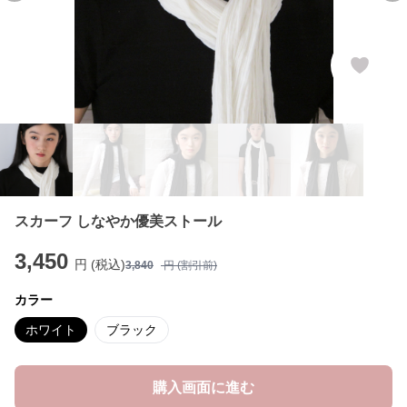
スカーフ しなやか優美ストール
3,450
円 (税込)
3,840
円 (割引前)
カラー
ホワイト
ブラック
購入画面に進む