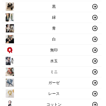
黒
緑
青
白
無印
水玉
ミニ
ガーゼ
レース
コットン