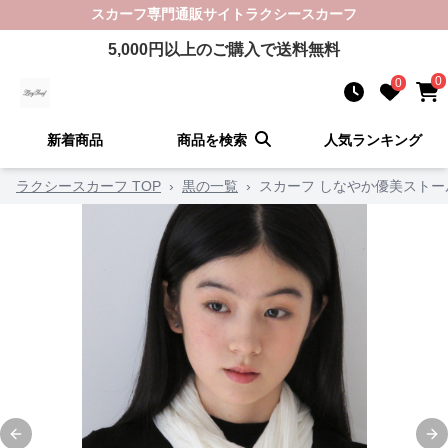
スカーフ
専門通販サイト
ラクシースカーフ
5,000
円以上のご購入で送料無料
0
0
新着商品
商品を検索
人気ランキング
ラクシースカーフ TOP
›
黒の一覧
›
スカーフ しなやか優美ストー
Previous slide
Ne