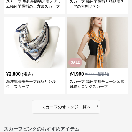
スカーフ 馬具装飾柄とモノグラ
スカーフ 幾何学模様と植物モチ
ム幾何学模様の正方形スカーフ
ーフの大判サテン
SALE
¥
2,800
¥
4,990
(税込)
¥
5550
(割引前)
海洋航海モチーフ縁取りシル
スカーフ 幾何学柄チェーン装飾
ク スカーフ
縁取りロングスカーフ
›
スカーフ
の
オレンジ
一覧へ
スカーフピンクのおすすめアイテム