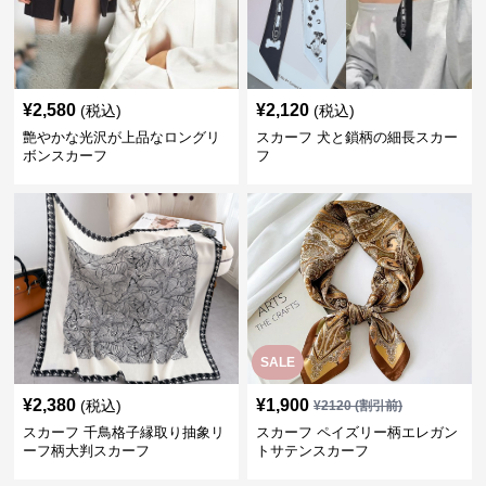
¥
2,580
¥
2,120
(税込)
(税込)
艶やかな光沢が上品なロングリ
スカーフ 犬と鎖柄の細長スカー
ボンスカーフ
フ
SALE
¥
2,380
¥
1,900
(税込)
¥
2120
(割引前)
スカーフ 千鳥格子縁取り抽象リ
スカーフ ペイズリー柄エレガン
ーフ柄大判スカーフ
トサテンスカーフ