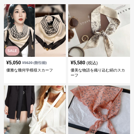
SALE
¥
5,050
¥
5,580
(税込)
¥
5620
(割引前)
優雅な幾何学模様スカーフ
優美な物語を織り込む絹のスカ
ーフ