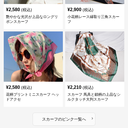
¥
2,580
¥
2,900
(税込)
(税込)
艶やかな光沢が上品なロングリ
小花柄レース縁取り三角スカー
ボンスカーフ
フ
¥
2,580
¥
2,210
(税込)
(税込)
花柄プリントミニスカーフ ヘッ
スカーフ 馬具と鎖柄の上品なシ
ドアクセ
ルクタッチ大判スカーフ
›
スカーフ
の
ピンク
一覧へ