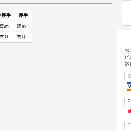
や厚手
厚手
緩め
緩め
有り
有り
お
ビ
応
P
P