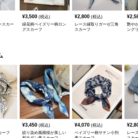
¥
3,500
¥
2,800
¥
2,5
(税込)
(税込)
ースカー
緑花柄ペイズリー柄ロン
レース縁取りガーゼ三角
艶や
グスカーフ
スカーフ
ング
ム
¥
3,450
¥
4,070
¥
2,8
(税込)
(税込)
カーフ
絞り染め風模様が美しい
ペイズリー柄サテン小判
レー
和モダン青スカーフ
青スカーフ
スカ