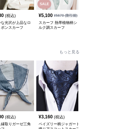
SALE
SALE
80
¥
5,100
¥
5,710
(税込)
¥
5670
(割引前)
¥
6350
(割引前)
かな光沢が上品なロ
スカーフ 熱帯植物柄シ
スカーフ 花園絵画風ロ
リボンスカーフ
ルク調スカーフ
ングスカーフ
もっと見る
00
¥
3,160
¥
2,900
(税込)
(税込)
(税込)
ス縁取りガーゼ三角
ペイズリー柄ジャガード
小花柄レース縁取り三角
ーフ
織りアスコットスカーフ
スカーフ