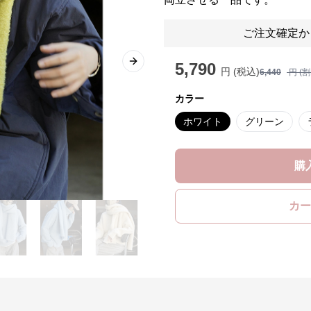
ご注文確定か
5,790
Next slide
円 (税込)
6,440
円 (
カラー
ホワイト
グリーン
購
カー