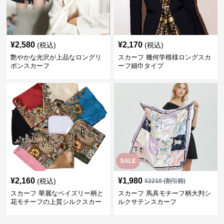
¥
2,580
¥
2,170
(税込)
(税込)
艶やかな光沢が上品なロングリ
スカーフ 幾何学模様ロングスカ
ボンスカーフ
ーフ細巾タイプ
SALE
¥
2,160
¥
1,980
(税込)
¥
2210
(割引前)
スカーフ 華麗なペイズリー柄と
スカーフ 馬具モチーフ柄大判シ
花モチーフの上質シルクスカー
ルクサテンスカーフ
フ