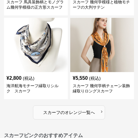
スカーフ 馬具装飾柄とモノグラ
スカーフ 幾何学模様と植物モチ
ム幾何学模様の正方形スカーフ
ーフの大判サテン
¥
2,800
¥
5,550
(税込)
(税込)
海洋航海モチーフ縁取りシル
スカーフ 幾何学柄チェーン装飾
ク スカーフ
縁取りロングスカーフ
›
スカーフ
の
オレンジ
一覧へ
スカーフピンクのおすすめアイテム