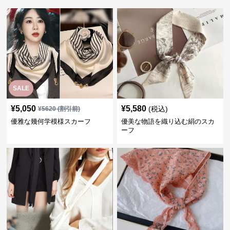
SALE
¥
5,050
¥
5,580
(税込)
¥
5620
(割引前)
優雅な幾何学模様スカーフ
優美な物語を織り込む絹のスカ
ーフ