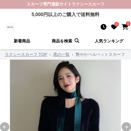
スカーフ
専門通販サイト
ラクシースカーフ
5,000
円以上のご購入で送料無料
0
0
新着商品
商品を検索
人気ランキング
ラクシースカーフ TOP
›
黒の一覧
›
艶やかベルベットスカーフ
Previous slide
Ne