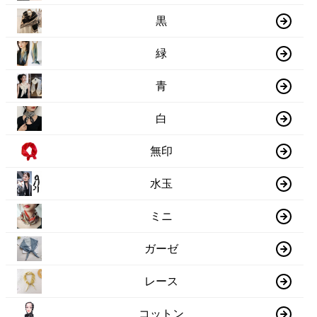
黒
緑
青
白
無印
水玉
ミニ
ガーゼ
レース
コットン