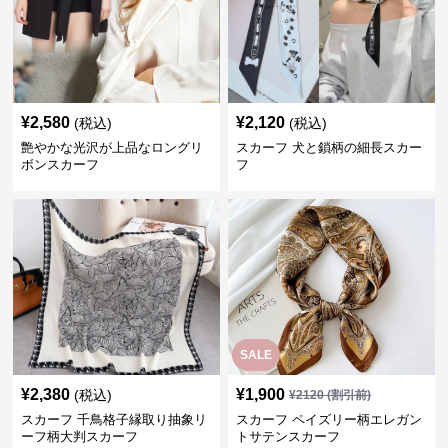
¥
2,580
¥
2,120
(税込)
(税込)
艶やかな光沢が上品なロングリ
スカーフ 犬と鎖柄の細長スカー
ボンスカーフ
フ
SALE
¥
2,380
¥
1,900
(税込)
¥
2120
(割引前)
スカーフ 千鳥格子縁取り抽象リ
スカーフ ペイズリー柄エレガン
ーフ柄大判スカーフ
トサテンスカーフ