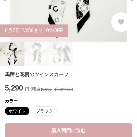
8
月
7
日 23:59まで10%OFF
馬蹄と花柄のツインスカーフ
5,290
円 (税込)
5,880
円 (割引前)
カラー
ホワイト
ブラック
購入画面に進む