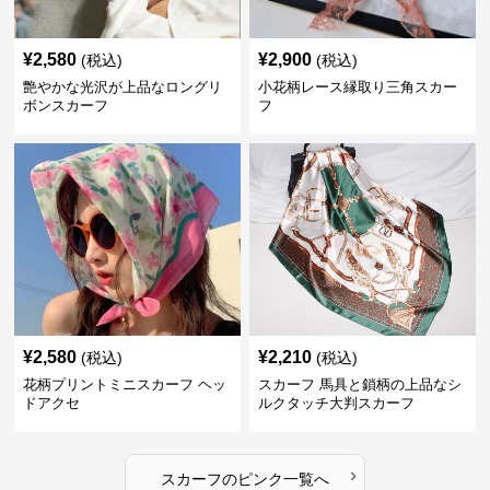
¥
2,580
¥
2,900
(税込)
(税込)
艶やかな光沢が上品なロングリ
小花柄レース縁取り三角スカー
ボンスカーフ
フ
¥
2,580
¥
2,210
(税込)
(税込)
花柄プリントミニスカーフ ヘッ
スカーフ 馬具と鎖柄の上品なシ
ドアクセ
ルクタッチ大判スカーフ
›
スカーフ
の
ピンク
一覧へ