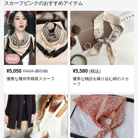
スカーフピンクのおすすめアイテム
SALE
¥
5,050
¥
5,580
(税込)
¥
5620
(割引前)
優雅な幾何学模様スカーフ
優美な物語を織り込む絹のスカ
ーフ