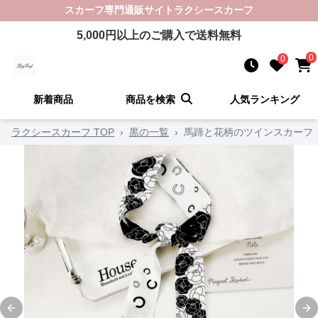
スカーフ
専門通販サイト
ラクシースカーフ
5,000
円以上のご購入で送料無料
0
0
新着商品
商品を検索
人気ランキング
ラクシースカーフ TOP
›
黒の一覧
›
馬蹄と花柄のツインスカーフ
Previous slide
Ne