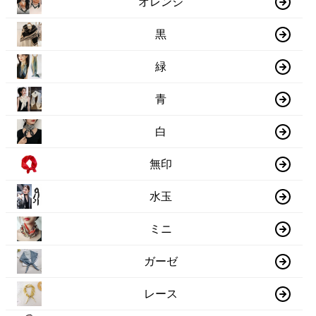
オレンジ
黒
緑
青
白
無印
水玉
ミニ
ガーゼ
レース