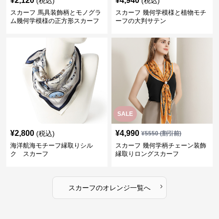
¥
2,120
¥
4,940
(税込)
(税込)
スカーフ 馬具装飾柄とモノグラ
スカーフ 幾何学模様と植物モチ
ム幾何学模様の正方形スカーフ
ーフの大判サテン
SALE
¥
2,800
¥
4,990
(税込)
¥
5550
(割引前)
海洋航海モチーフ縁取りシル
スカーフ 幾何学柄チェーン装飾
ク スカーフ
縁取りロングスカーフ
›
スカーフ
の
オレンジ
一覧へ