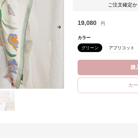
ご注文確定か
19,080
円
Next slide
カラー
グリーン
アプリコット
購
カー