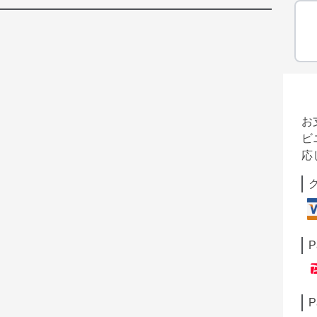
お
ビ
応
P
P