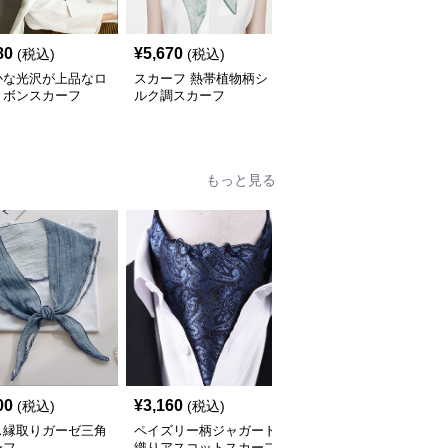
80
¥
5,670
¥
6,350
(税込)
(税込)
(税込)
かな光沢が上品なロ
スカーフ 熱帯植物柄シ
スカーフ 花園絵画風ロ
リボンスカーフ
ルク調スカーフ
ングスカーフ
もっと見る
00
¥
3,160
¥
2,900
(税込)
(税込)
(税込)
ス縁取りガーゼ三角
ペイズリー柄ジャガード
小花柄レース縁取り三角
ーフ
織りアスコットスカーフ
スカーフ