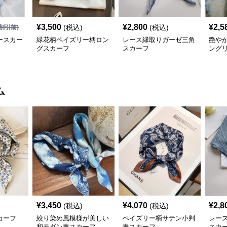
¥
3,500
¥
2,800
¥
2,5
(税込)
(税込)
割引前)
ースカー
緑花柄ペイズリー柄ロン
レース縁取りガーゼ三角
艶や
グスカーフ
スカーフ
ング
ム
¥
3,450
¥
4,070
¥
2,8
(税込)
(税込)
カーフ
絞り染め風模様が美しい
ペイズリー柄サテン小判
レー
和モダン青スカーフ
青スカーフ
スカ