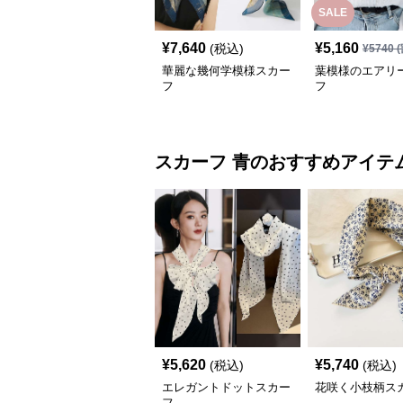
SALE
¥
7,640
¥
5,160
(税込)
¥
5740
(
華麗な幾何学模様スカー
葉模様のエアリ
フ
フ
スカーフ
青
のおすすめアイテ
¥
5,620
¥
5,740
(税込)
(税込)
エレガントドットスカー
花咲く小枝柄ス
フ