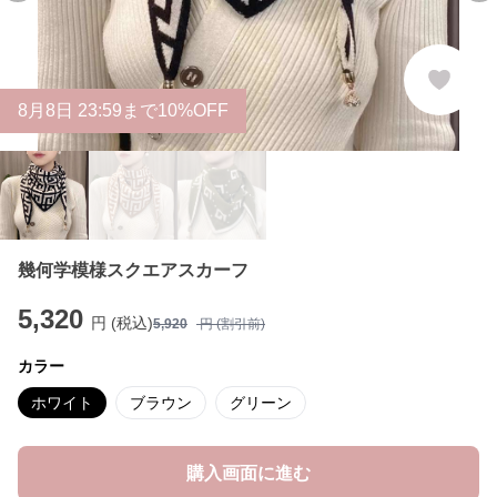
8
月
8
日 23:59まで10%OFF
幾何学模様スクエアスカーフ
5,320
円 (税込)
5,920
円 (割引前)
カラー
ホワイト
ブラウン
グリーン
購入画面に進む