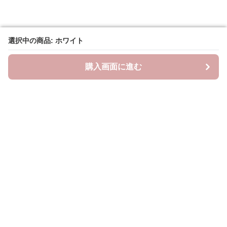
選択中の商品: ホワイト
選択中の商品: ホワイト
購入画面に進む
購入画面に進む
ラクシースカーフ
について