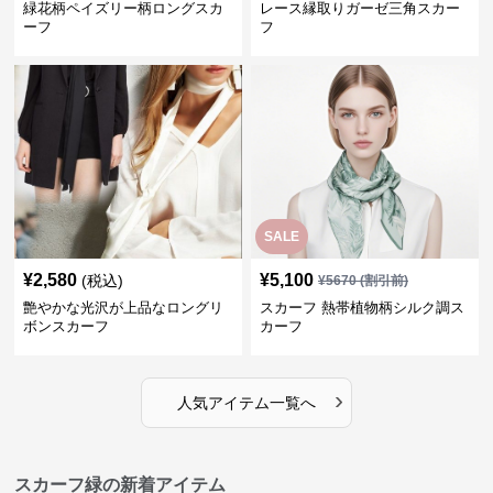
緑花柄ペイズリー柄ロングスカ
レース縁取りガーゼ三角スカー
ーフ
フ
SALE
¥
2,580
¥
5,100
(税込)
¥
5670
(割引前)
艶やかな光沢が上品なロングリ
スカーフ 熱帯植物柄シルク調ス
ボンスカーフ
カーフ
›
人気アイテム一覧へ
スカーフ緑の新着アイテム