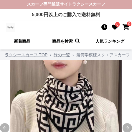
スカーフ
専門通販サイト
ラクシースカーフ
5,000
円以上のご購入で送料無料
0
0
新着商品
商品を検索
人気ランキング
ラクシースカーフ TOP
›
緑の一覧
›
幾何学模様スクエアスカーフ
Previous slide
Ne