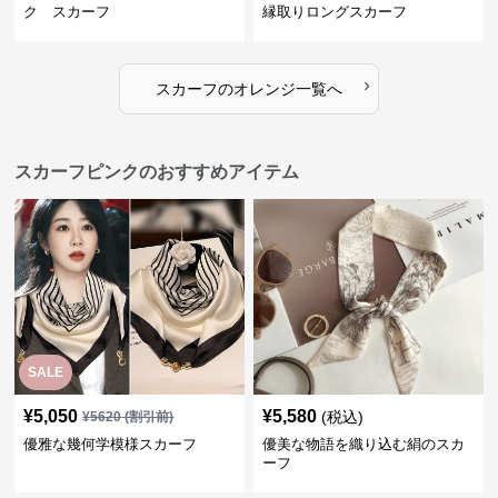
ク スカーフ
縁取りロングスカーフ
›
スカーフ
の
オレンジ
一覧へ
スカーフピンクのおすすめアイテム
SALE
¥
5,050
¥
5,580
(税込)
¥
5620
(割引前)
優雅な幾何学模様スカーフ
優美な物語を織り込む絹のスカ
ーフ