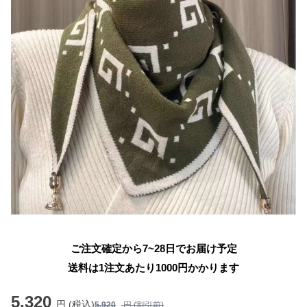
ご注文確定から7~28日でお届け予定
送料は1注文あたり
1000
円かかります
5,320
円 (税込)
5,920
円 (割引前)