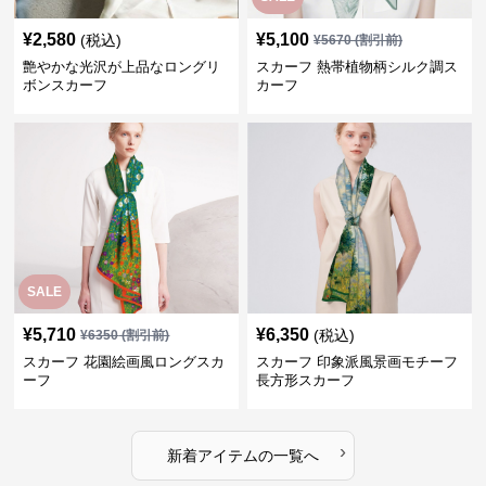
¥
2,580
¥
5,100
(税込)
¥
5670
(割引前)
艶やかな光沢が上品なロングリ
スカーフ 熱帯植物柄シルク調ス
ボンスカーフ
カーフ
SALE
¥
5,710
¥
6,350
(税込)
¥
6350
(割引前)
スカーフ 花園絵画風ロングスカ
スカーフ 印象派風景画モチーフ
ーフ
長方形スカーフ
›
新着アイテムの一覧へ