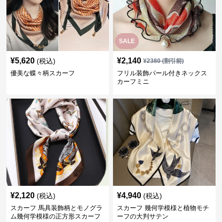
SALE
¥
5,620
¥
2,140
(税込)
¥
2380
(割引前)
優美な蝶々柄スカーフ
フリル装飾パール付きネックス
カーフミニ
¥
2,120
¥
4,940
(税込)
(税込)
スカーフ 馬具装飾柄とモノグラ
スカーフ 幾何学模様と植物モチ
ム幾何学模様の正方形スカーフ
ーフの大判サテン