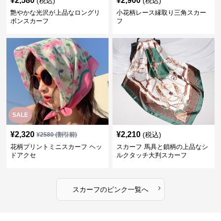
¥
2,580
¥
2,900
(税込)
(税込)
艶やかな光沢が上品なロングリ
小花柄レース縁取り三角スカー
ボンスカーフ
フ
SALE
¥
2,320
¥
2,210
(税込)
¥
2580
(割引前)
花柄プリントミニスカーフ ヘッ
スカーフ 馬具と鎖柄の上品なシ
ドアクセ
ルクタッチ大判スカーフ
›
スカーフ
の
ピンク
一覧へ