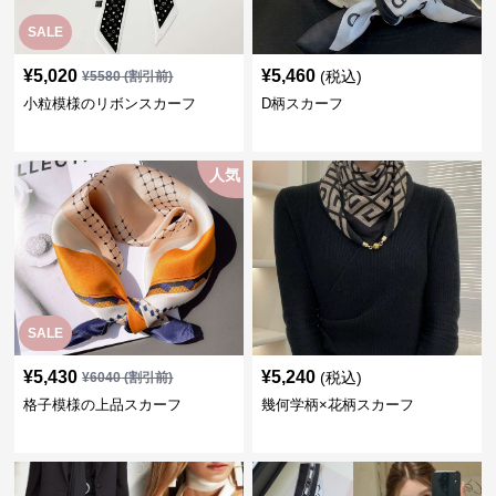
SALE
¥
5,020
¥
5,460
(税込)
¥
5580
(割引前)
小粒模様のリボンスカーフ
D柄スカーフ
人気
SALE
¥
5,430
¥
5,240
(税込)
¥
6040
(割引前)
格子模様の上品スカーフ
幾何学柄×花柄スカーフ