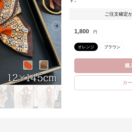
ご注文確定か
Next slide
1,800
円
オレンジ
ブラウン
購
カー