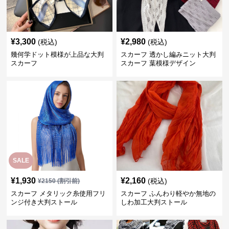
¥
3,300
¥
2,980
(税込)
(税込)
幾何学ドット模様が上品な大判
スカーフ 透かし編みニット大判
スカーフ
スカーフ 葉模様デザイン
SALE
¥
1,930
¥
2,160
(税込)
¥
2150
(割引前)
スカーフ メタリック糸使用フリ
スカーフ ふんわり軽やか無地の
ンジ付き大判ストール
しわ加工大判ストール