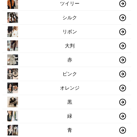
ツイリー
シルク
リボン
大判
赤
ピンク
オレンジ
黒
緑
青