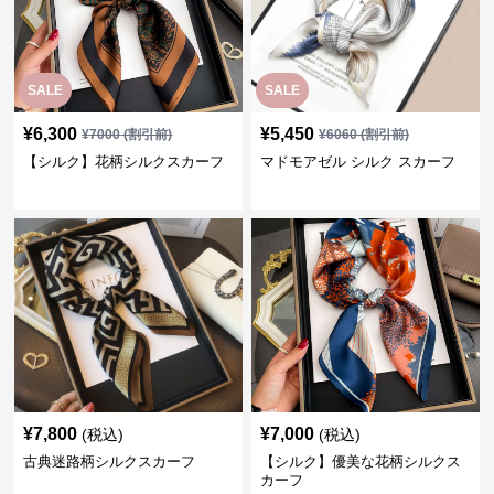
SALE
SALE
¥
6,300
¥
5,450
¥
7000
(割引前)
¥
6060
(割引前)
【シルク】花柄シルクスカーフ
マドモアゼル シルク スカーフ
¥
7,800
¥
7,000
(税込)
(税込)
古典迷路柄シルクスカーフ
【シルク】優美な花柄シルクス
カーフ