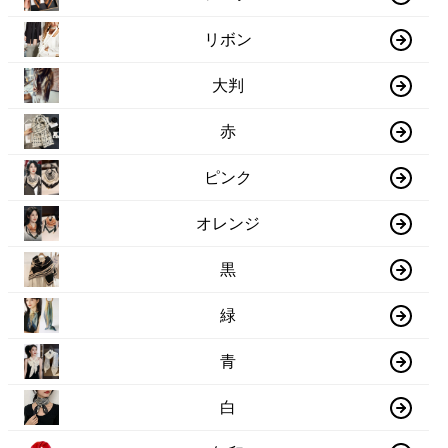
リボン
大判
赤
ピンク
オレンジ
黒
緑
青
白