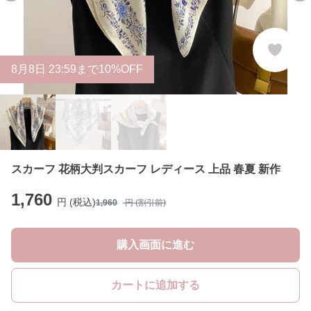
8
月
8
日 23:59まで10%OFF
スカーフ 花柄大判スカーフ レディース 上品 春夏 新作
1,760
円 (税込)
1,960
円 (割引前)
購入画面に進む
カートに追加する