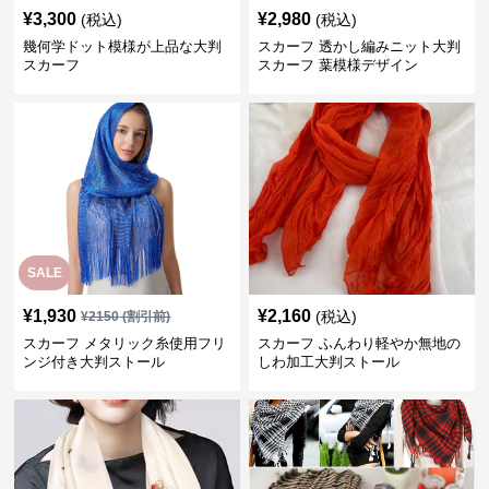
¥
3,300
¥
2,980
(税込)
(税込)
幾何学ドット模様が上品な大判
スカーフ 透かし編みニット大判
スカーフ
スカーフ 葉模様デザイン
SALE
¥
1,930
¥
2,160
(税込)
¥
2150
(割引前)
スカーフ メタリック糸使用フリ
スカーフ ふんわり軽やか無地の
ンジ付き大判ストール
しわ加工大判ストール