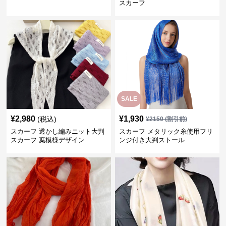
スカーフ
SALE
¥
2,980
¥
1,930
(税込)
¥
2150
(割引前)
スカーフ 透かし編みニット大判
スカーフ メタリック糸使用フリ
スカーフ 葉模様デザイン
ンジ付き大判ストール