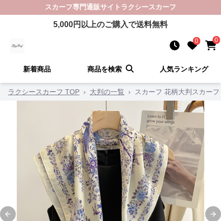
スカーフ
専門通販サイト
ラクシースカーフ
5,000
円以上のご購入で送料無料
0
0
新着商品
商品を検索
人気ランキング
ラクシースカーフ TOP
›
大判の一覧
›
スカーフ 花柄大判スカーフ 
Previous slide
Ne