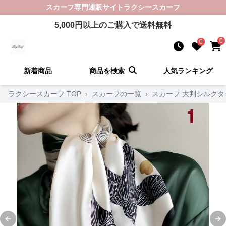
スカーフ
専門通販サイト
ラクシースカーフ
5,000
円以上のご購入で送料無料
0
0
新着商品
商品を検索
人気ランキング
ラクシースカーフ TOP
›
スカーフの一覧
›
スカーフ 大判シルク
Previous slide
Ne