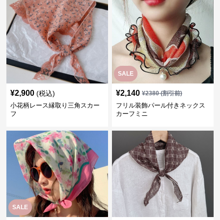
SALE
¥
2,900
¥
2,140
(税込)
¥
2380
(割引前)
小花柄レース縁取り三角スカー
フリル装飾パール付きネックス
フ
カーフミニ
SALE