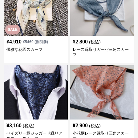
SALE
¥
4,910
¥
2,800
(税込)
¥
5460
(割引前)
優雅な花園スカーフ
レース縁取りガーゼ三角スカー
フ
¥
3,160
¥
2,900
(税込)
(税込)
ペイズリー柄ジャガード織りア
小花柄レース縁取り三角スカー