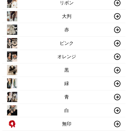
リボン
大判
赤
ピンク
オレンジ
黒
緑
青
白
無印