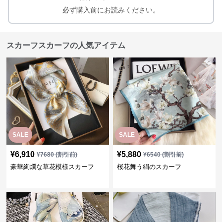
必ず購入前にお読みください。
スカーフスカーフの人気アイテム
SALE
SALE
¥
6,910
¥
5,880
¥
7680
(割引前)
¥
6540
(割引前)
豪華絢爛な草花模様スカーフ
桜花舞う絹のスカーフ